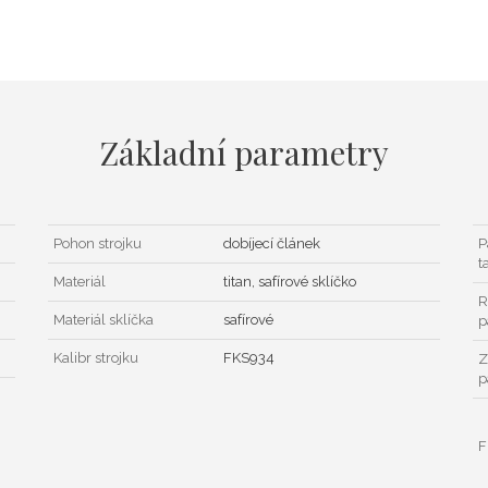
Základní parametry
Pohon strojku
dobíjecí článek
P
t
Materiál
titan, safírové sklíčko
R
Materiál sklíčka
safírové
p
Kalibr strojku
FKS934
Z
p
F