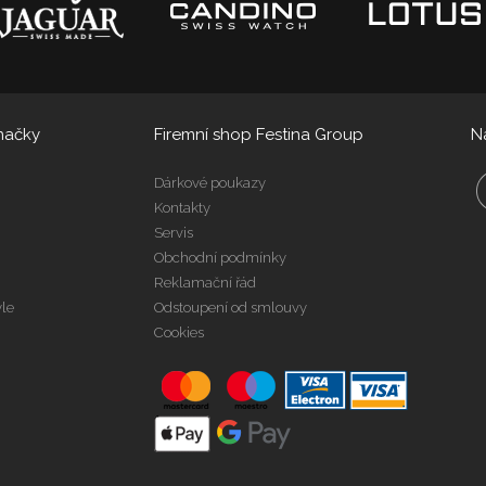
načky
Firemní shop Festina Group
N
Dárkové poukazy
Kontakty
Servis
Obchodní podmínky
Reklamační řád
yle
Odstoupení od smlouvy
Cookies