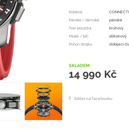
Kolekce
CONNECT
Pánské / dámské
pánské
Tvar pouzdra
kruhový
Pásek / tah
silikonový
Pohon strojku
dobíjecí č
SKLADEM
14 990 Kč
Sdílet na facebooku