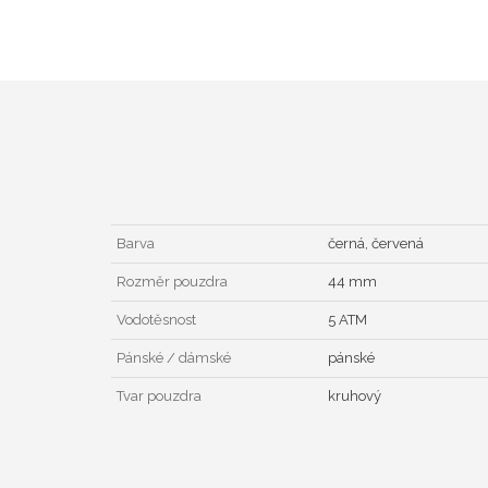
Barva
černá, červená
Rozměr pouzdra
44 mm
Vodotěsnost
5 ATM
Pánské / dámské
pánské
Tvar pouzdra
kruhový