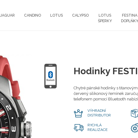
JAGUAR
CANDINO
LOTUS
CALYPSO
LOTUS
FESTINA
ŠPERKY
DOPLŇK
Hodinky FEST
Chytré pánské hodinky s titanový
červený silikonový řemínek zaruču
telefonem pomocí Bluetooth nabízí
VÝHRADNÍ
DISTRIBUTOR
RYCHLÁ
REALIZACE