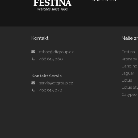
Kontakt
Naše z
eshop@dtgroup.cz
Festina
466 615 080
Kronaby
Candino
Jaguar
Kontakt Servis
Lotus
servis@dtgroup.cz
Lotus St
466 615 078
Calypso