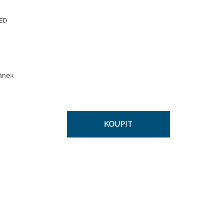
ED
lánek
KOUPIT