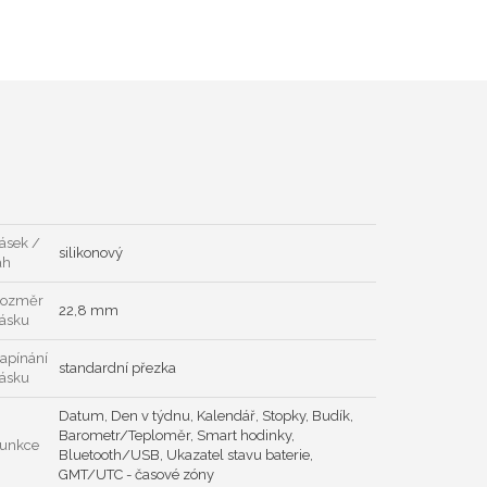
ásek /
silikonový
ah
ozměr
22,8 mm
ásku
apínání
standardní přezka
ásku
Datum, Den v týdnu, Kalendář, Stopky, Budík,
Barometr/Teploměr, Smart hodinky,
unkce
Bluetooth/USB, Ukazatel stavu baterie,
GMT/UTC - časové zóny