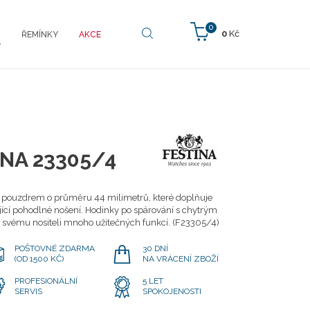
0
0
Kč
ŘEMÍNKY
AKCE
Y
INA 23305/4
m pouzdrem o průměru 44 milimetrů, které doplňuje
jící pohodlné nošení. Hodinky po spárování s chytrým
 svému nositeli mnoho užitečných funkcí. (F23305/4)
POŠTOVNÉ ZDARMA
30 DNÍ
(OD 1500 KČ)
NA VRÁCENÍ ZBOŽÍ
PROFESIONÁLNÍ
5 LET
SERVIS
SPOKOJENOSTI