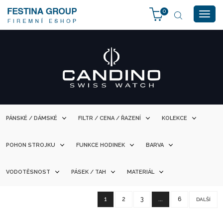
0
Togg
navig
PÁNSKÉ / DÁMSKÉ
FILTR / CENA / ŘAZENÍ
KOLEKCE
POHON STROJKU
FUNKCE HODINEK
BARVA
VODOTĚSNOST
PÁSEK / TAH
MATERIÁL
1
2
3
...
6
DALŠÍ