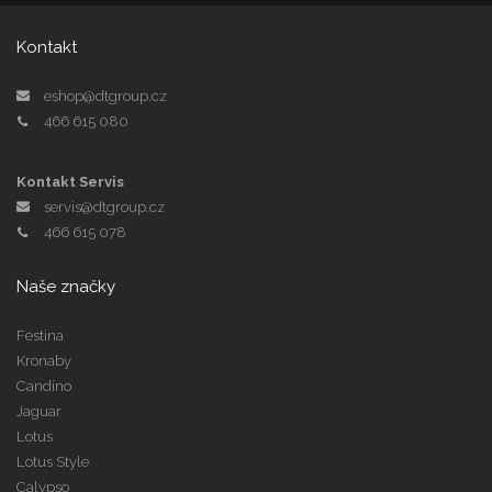
Kontakt
eshop@dtgroup.cz
466 615 080
Kontakt Servis
servis@dtgroup.cz
466 615 078
Naše značky
Festina
Kronaby
Candino
Jaguar
Lotus
Lotus Style
Calypso