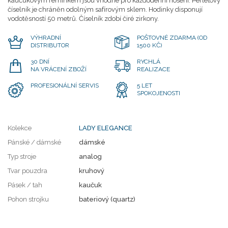
kaučukovým řemínkem jsou vhodné pro každodenní nošení. Perleťový
číselník je chráněn odolným safírovým sklem. Hodinky disponují
vodotěsností 50 metrů. Číselník zdobí čiré zirkony.
VÝHRADNÍ
POŠTOVNÉ ZDARMA (OD
DISTRIBUTOR
1500 KČ)
30 DNÍ
RYCHLÁ
NA VRÁCENÍ ZBOŽÍ
REALIZACE
PROFESIONÁLNÍ SERVIS
5 LET
SPOKOJENOSTI
Kolekce
LADY ELEGANCE
Pánské / dámské
dámské
Typ stroje
analog
Tvar pouzdra
kruhový
Pásek / tah
kaučuk
Pohon strojku
bateriový (quartz)