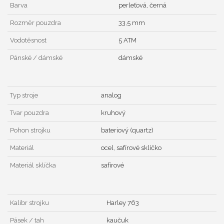
Barva
perleťová, černá
Rozměr pouzdra
33,5 mm
Vodotěsnost
5 ATM
Pánské / dámské
dámské
Typ stroje
analog
Tvar pouzdra
kruhový
Pohon strojku
bateriový (quartz)
Materiál
ocel, safírové sklíčko
Materiál sklíčka
safírové
Kalibr strojku
Harley 763
Pásek / tah
kaučuk