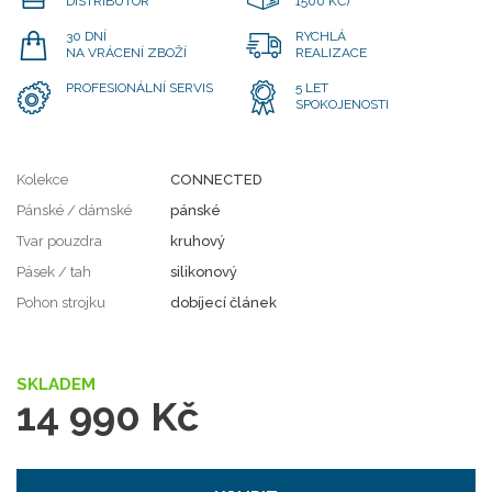
DISTRIBUTOR
1500 KČ)
30 DNÍ
RYCHLÁ
NA VRÁCENÍ ZBOŽÍ
REALIZACE
PROFESIONÁLNÍ SERVIS
5 LET
SPOKOJENOSTI
Kolekce
CONNECTED
Pánské / dámské
pánské
Tvar pouzdra
kruhový
Pásek / tah
silikonový
Pohon strojku
dobíjecí článek
SKLADEM
14 990 Kč