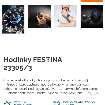
Hodinky FESTINA
23305/3
Chytré pánské hodinky s titanovým pouzdrem o průměru 44
milimetrů, které doplňuje modrý silikonový řemínek zaručující
pohodlné nošení. Hodinky po spárování s chytrým telefonem pomocí
Bluetooth nabízí svému nositeli mnoho užitečných funkcí. (F23305/3)
VÝHRADNÍ
POŠTOVNÉ ZDARMA (OD