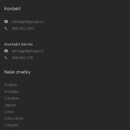
Kontakt
eshop@dtgroup.cz
466 615 080
Kontakt Servis
servis@dtgroup.cz
466 615 078
Naše značky
Festina
Kronaby
Candino
Jaguar
Lotus
Lotus Style
Calypso