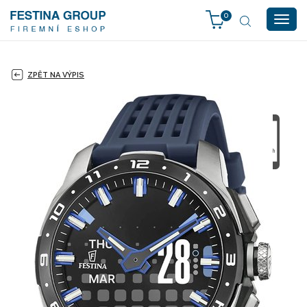
0
Togg
navig
ZPĚT NA VÝPIS