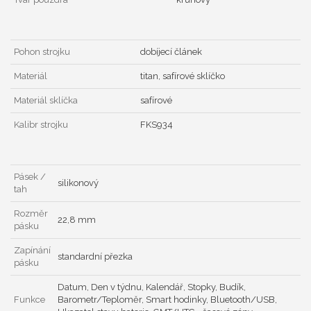
Pohon strojku
dobíjecí článek
Materiál
titan, safírové sklíčko
Materiál sklíčka
safírové
Kalibr strojku
FKS934
Pásek /
silikonový
tah
Rozměr
22,8 mm
pásku
Zapínání
standardní přezka
pásku
Datum, Den v týdnu, Kalendář, Stopky, Budík,
Funkce
Barometr/Teploměr, Smart hodinky, Bluetooth/USB,