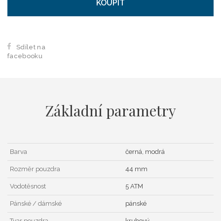
KOUPIT
Sdílet na
facebooku
Základní parametry
Barva
černá, modrá
Rozměr pouzdra
44 mm
Vodotěsnost
5 ATM
Pánské / dámské
pánské
Tvar pouzdra
kruhový