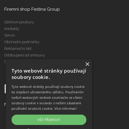
Firemní shop Festina Group
Dárkové poukazy
Kontakty
Servis
Obchodní podmínky
Reklamační řád
Odstoupení od smlouvy
×
Cookies
Tyto webové stránky používají
soubory cookie.
Tyto webové stránky používají soubory cookie
ke zlepšení uživatelského zážitku. Používáním
našich webových stránek souhlasíte se všemi
soubory cookie v souladu s našimi zásadami
Najdete nás na
používání souborů cookie.
Více informací
VŠE PŘIJMOUT