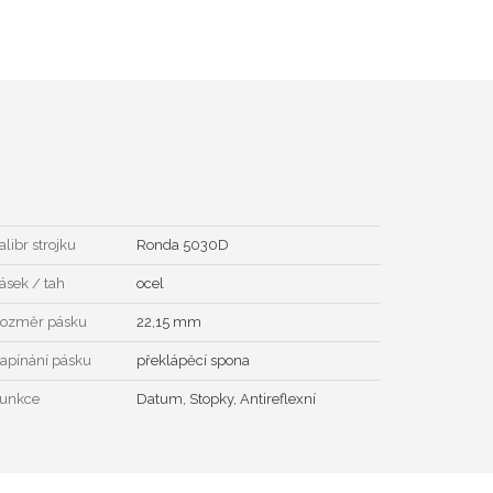
alibr strojku
Ronda 5030D
ásek / tah
ocel
ozměr pásku
22,15 mm
apínání pásku
překlápěcí spona
unkce
Datum, Stopky, Antireflexní