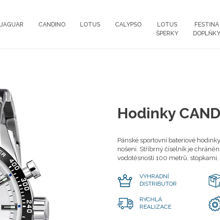
JAGUAR
CANDINO
LOTUS
CALYPSO
LOTUS
FESTINA
ŠPERKY
DOPLŇK
Hodinky CAND
Pánské sportovní bateriové hodin
nošení. Stříbrný číselník je chrán
vodotěsností 100 metrů, stopkami
VÝHRADNÍ
DISTRIBUTOR
RYCHLÁ
REALIZACE