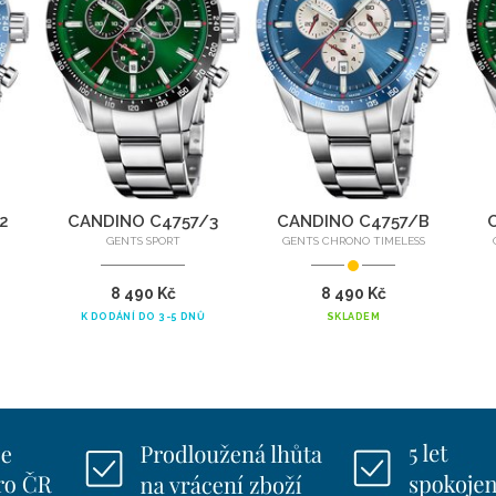
2
CANDINO C4757/3
CANDINO C4757/B
GENTS SPORT
GENTS CHRONO TIMELESS
8 490 Kč
8 490 Kč
K DODÁNÍ DO 3-5 DNŮ
SKLADEM