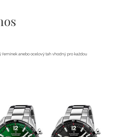
nos
žený řemínek anebo ocelový tah vhodný pro každou