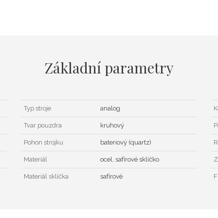
Základní parametry
Typ stroje
analog
K
Tvar pouzdra
kruhový
P
Pohon strojku
bateriový (quartz)
R
Materiál
ocel, safírové sklíčko
Z
Materiál sklíčka
safírové
F