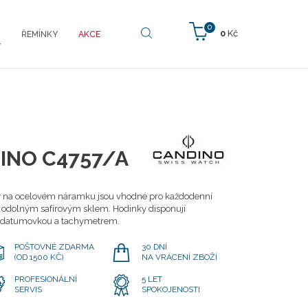
0
0
Kč
ŘEMÍNKY
AKCE
Y
INO C4757/A
ky na ocelovém náramku jsou vhodné pro každodenní
ěn odolným safírovým sklem. Hodinky disponují
, datumovkou a tachymetrem.
POŠTOVNÉ ZDARMA
30 DNÍ
(OD 1500 KČ)
NA VRÁCENÍ ZBOŽÍ
PROFESIONÁLNÍ
5 LET
SERVIS
SPOKOJENOSTI