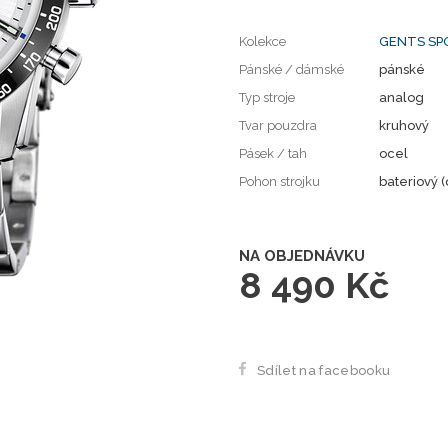
Kolekce
GENTS S
Pánské / dámské
pánské
Typ stroje
analog
Tvar pouzdra
kruhový
Pásek / tah
ocel
Pohon strojku
bateriový (
NA OBJEDNÁVKU
8 490 Kč
Sdílet na facebooku