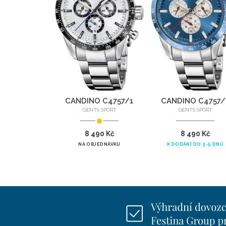
CANDINO C4757/1
CANDINO C4757/
GENTS SPORT
GENTS SPORT
8 490 Kč
8 490 Kč
NA OBJEDNÁVKU
K DODÁNÍ DO 3-5 DNŮ