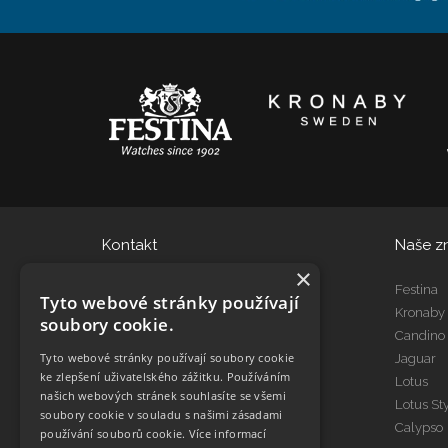
Kontakt
Naše z
×
eshop@dtgroup.cz
Festina
Tyto webové stránky používají
466 615 080
Kronaby
soubory cookie.
Candino
Tyto webové stránky používají soubory cookie
Jaguar
Kontakt Servis
ke zlepšení uživatelského zážitku. Používáním
Lotus
servis@dtgroup.cz
našich webových stránek souhlasíte se všemi
Lotus St
466 615 078
soubory cookie v souladu s našimi zásadami
Calypso
používání souborů cookie.
Více informací