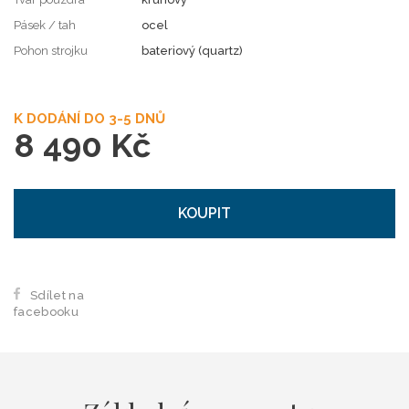
Pásek / tah
ocel
Pohon strojku
bateriový (quartz)
K DODÁNÍ DO 3-5 DNŮ
8 490 Kč
KOUPIT
Sdílet na
facebooku