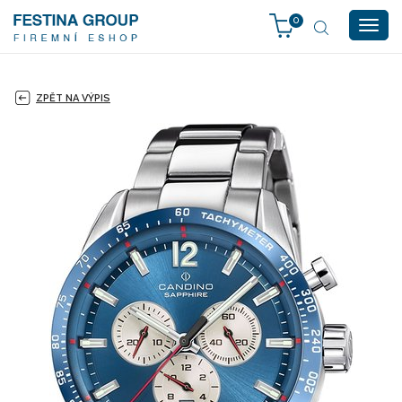
0
Togg
navig
ZPĚT NA VÝPIS