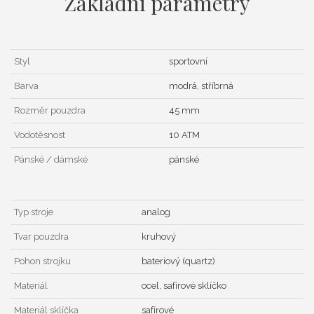
Základní parametry
Styl
sportovní
Barva
modrá, stříbrná
Rozměr pouzdra
45 mm
Vodotěsnost
10 ATM
Pánské / dámské
pánské
Typ stroje
analog
Tvar pouzdra
kruhový
Pohon strojku
bateriový (quartz)
Materiál
ocel, safírové sklíčko
Materiál sklíčka
safírové