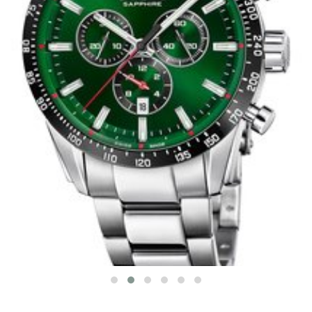
CANDINO C4757/3
GENTS SPORT
8 490 Kč
K DODÁNÍ DO 3-5 DNŮ