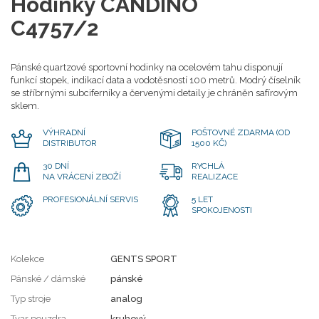
Hodinky CANDINO
C4757/2
Pánské quartzové sportovní hodinky na ocelovém tahu disponují
funkcí stopek, indikací data a vodotěsností 100 metrů. Modrý číselník
se stříbrnými subciferníky a červenými detaily je chráněn safírovým
sklem.
VÝHRADNÍ
POŠTOVNÉ ZDARMA (OD
DISTRIBUTOR
1500 KČ)
30 DNÍ
RYCHLÁ
NA VRÁCENÍ ZBOŽÍ
REALIZACE
PROFESIONÁLNÍ SERVIS
5 LET
SPOKOJENOSTI
Kolekce
GENTS SPORT
Pánské / dámské
pánské
Typ stroje
analog
Tvar pouzdra
kruhový