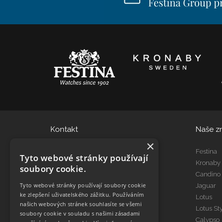
Kontakt
Naše z
×
eshop@dtgroup.cz
Festina
Tyto webové stránky používají
466 615 080
Kronaby
soubory cookie.
Candino
Tyto webové stránky používají soubory cookie
Jaguar
Kontakt Servis
ke zlepšení uživatelského zážitku. Používáním
Lotus
servis@dtgroup.cz
našich webových stránek souhlasíte se všemi
Lotus St
466 615 078
soubory cookie v souladu s našimi zásadami
Calypso