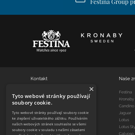
Kontakt
Naše z
×
eshop@dtgroup.cz
Festina
Tyto webové stránky používají
466 615 080
Kronaby
soubory cookie.
Candino
Tyto webové stránky používají soubory cookie
Jaguar
Kontakt Servis
ke zlepšení uživatelského zážitku. Používáním
Lotus
servis@dtgroup.cz
našich webových stránek souhlasíte se všemi
Lotus St
466 615 078
soubory cookie v souladu s našimi zásadami
Calypso