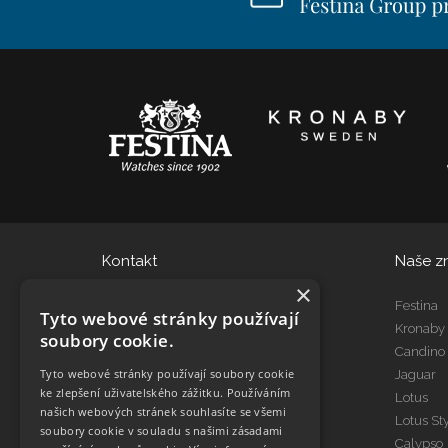
Kontakt
Naše z
×
eshop@dtgroup.cz
Festina
Tyto webové stránky používají
466 615 080
Kronaby
soubory cookie.
Candino
Tyto webové stránky používají soubory cookie
Jaguar
Kontakt Servis
ke zlepšení uživatelského zážitku. Používáním
Lotus
servis@dtgroup.cz
našich webových stránek souhlasíte se všemi
Lotus St
466 615 078
soubory cookie v souladu s našimi zásadami
Calypso