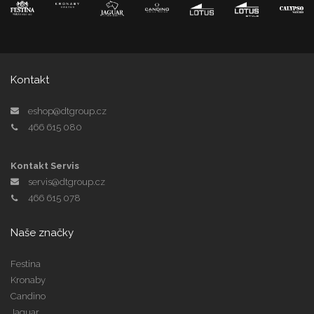
Kontakt
eshop@dtgroup.cz
466 615 080
Kontakt Servis
servis@dtgroup.cz
466 615 078
Naše značky
Festina
Kronaby
Candino
Jaguar