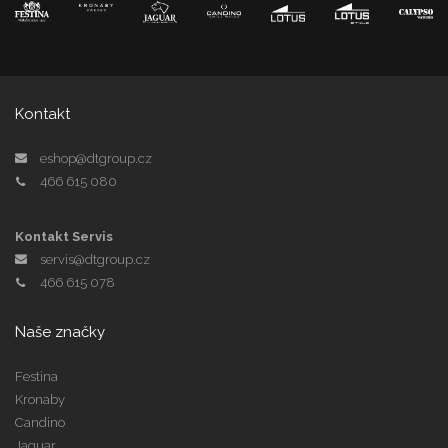
Kontakt
eshop@dtgroup.cz
466 615 080
Kontakt Servis
servis@dtgroup.cz
466 615 078
Naše značky
Festina
Kronaby
Candino
Jaguar