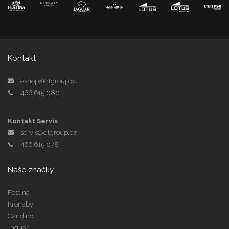
Kontakt
eshop@dtgroup.cz
466 615 080
Kontakt Servis
servis@dtgroup.cz
466 615 078
Naše značky
Festina
Kronaby
Candino
Jaguar