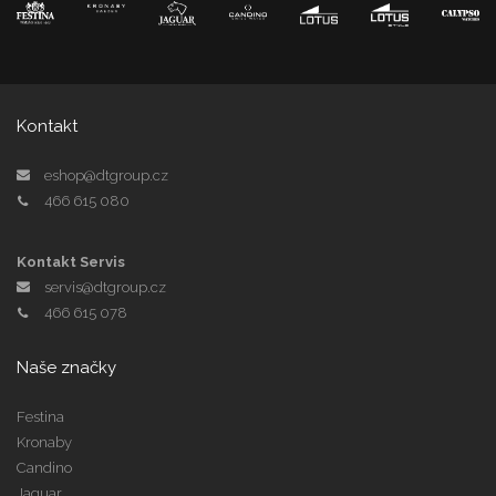
Kontakt
eshop@dtgroup.cz
466 615 080
Kontakt Servis
servis@dtgroup.cz
466 615 078
Naše značky
Festina
Kronaby
Candino
Jaguar