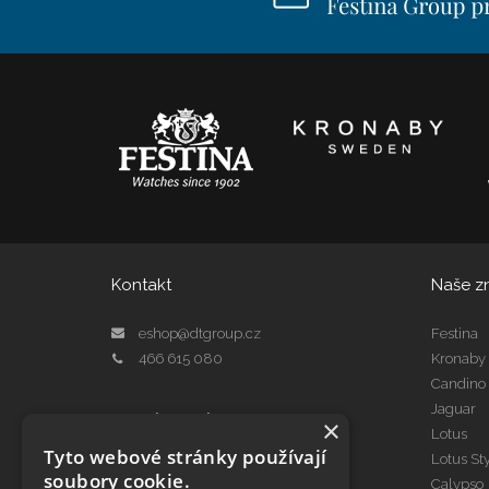
Kontakt
Naše z
eshop@dtgroup.cz
Festina
466 615 080
Kronaby
Candino
Jaguar
Kontakt Servis
×
Lotus
servis@dtgroup.cz
Tyto webové stránky používají
Lotus St
466 615 078
soubory cookie.
Calypso