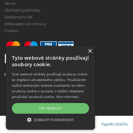
Servis
Obchodní podmínky
Reklamační řád
Odstoupení od smlouvy
Cookies
×
Tyto webové stránky používají
soubory cookie.
Tyto webové stránky používají soubory cookie
Najdete nás na
ke zlepšení uživatelského zážitku. Používáním
našich webových stránek souhlasíte se všemi
soubory cookie v souladu s našimi zásadami
používání souborů cookie.
Více informací
VŠE PŘIJMOUT
ZOBRAZIT PODROBNOSTI
© Copyright Janeba Time, s.r.o. 2021-2026
Topinfo DIGITAL
NEZBYTNĚ NUTNÉ SOUBORY