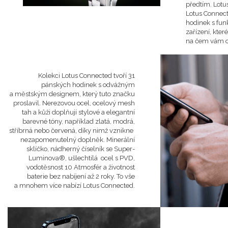
předtím. Lotu
Lotus Connect
hodinek s fu
zařízení, kter
na čem vám o
Kolekci Lotus Connected tvoří 31
pánských hodinek s odvážným
a městským designem, který tuto značku
proslavil. Nerezovou ocel, ocelový mesh
tah a kůži doplňují stylové a elegantní
barevné tóny, například zlatá, modrá,
stříbrná nebo červená, díky nimž vznikne
nezapomenutelný doplněk.
Minerální
sklíčko, nádherný číselník se Super-
Luminova®, ušlechtilá ocel s PVD,
vodotěsnost 10 Atmosfér a životnost
baterie bez nabíjení až 2 roky. To vše
a mnohem více nabízí Lotus Connected.