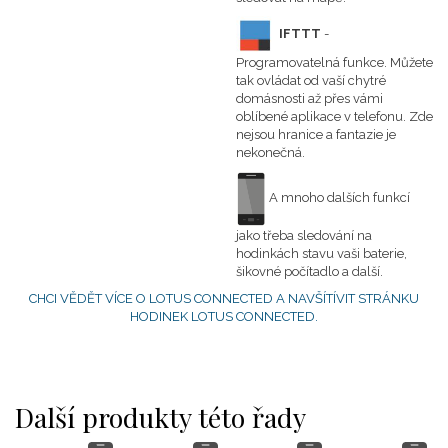
IFTTT
-
Programovatelná funkce. Můžete
tak ovládat od vaší chytré
domásnosti až přes vámi
oblíbené aplikace v telefonu. Zde
nejsou hranice a fantazie je
nekonečná.
A mnoho dalších funkcí
jako třeba sledování na
hodinkách stavu vaši baterie,
šikovné počítadlo a další.
CHCI VĚDĚT VÍCE O LOTUS CONNECTED A NAVŠÍTÍVIT STRÁNKU
HODINEK LOTUS CONNECTED.
Další produkty této řady