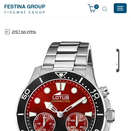
0
Togg
navig
ZPĚT NA VÝPIS