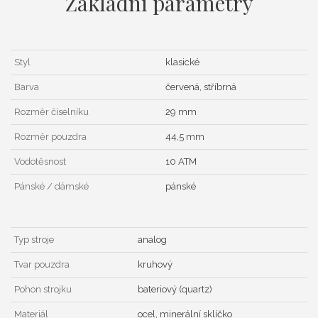
Základní parametry
Styl
klasické
Barva
červená, stříbrná
Rozměr číselníku
29 mm
Rozměr pouzdra
44,5 mm
Vodotěsnost
10 ATM
Pánské / dámské
pánské
Typ stroje
analog
Tvar pouzdra
kruhový
Pohon strojku
bateriový (quartz)
Materiál
ocel, minerální sklíčko