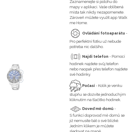
Zaznamenejte si polohu do
mapy v aplikaci. Vaše oblíbená
místa tak nikdy nezapomenete.
Zároveň můžete využít app Walk
me Home.
Ovládání fotoaparátu
-
Pro perfektní fotku už nebude
potřeba nic dalšího.
Najdi telefon
- Pomocí
hodinek najdete svůj telefon
nebo naopak přes telefon najdete
své hodinky.
Počasí
- Kolik je venku
stupňu se dozvíte jednoduchým
kliknutím na tlačítko hodinek.
Doveď mě domů
-
S funkcí doprovoď mě domů se
již nemusíte bát o své blízké.
Jedním klikem je můžete
sledovat na mapě.