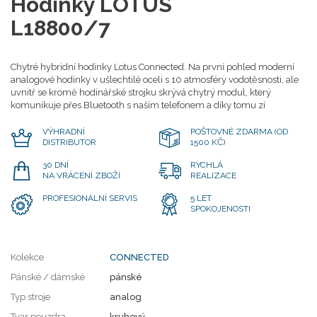
Hodinky LOTUS
L18800/7
Chytré hybridní hodinky Lotus Connected. Na první pohled moderní
analogové hodinky v ušlechtilé oceli s 10 atmosféry vodotěsnosti, ale
uvnitř se kromě hodinářské strojku skrývá chytrý modul, který
komunikuje přes Bluetooth s naším telefonem a díky tomu zí
VÝHRADNÍ
POŠTOVNÉ ZDARMA (OD
DISTRIBUTOR
1500 KČ)
30 DNÍ
RYCHLÁ
NA VRÁCENÍ ZBOŽÍ
REALIZACE
PROFESIONÁLNÍ SERVIS
5 LET
SPOKOJENOSTI
Kolekce
CONNECTED
Pánské / dámské
pánské
Typ stroje
analog
Tvar pouzdra
kruhový