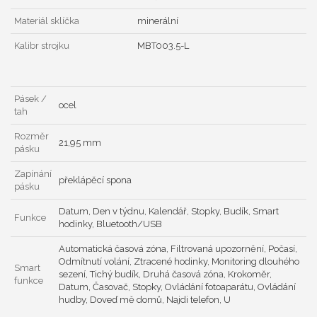
Materiál sklíčka
minerální
Kalibr strojku
MBT003.5-L
Pásek /
ocel
tah
Rozměr
21,95 mm
pásku
Zapínání
překlápěcí spona
pásku
Datum, Den v týdnu, Kalendář, Stopky, Budík, Smart
Funkce
hodinky, Bluetooth/USB
Automatická časová zóna, Filtrovaná upozornění, Počasí,
Odmítnutí volání, Ztracené hodinky, Monitoring dlouhého
Smart
sezení, Tichý budík, Druhá časová zóna, Krokoměr,
funkce
Datum, Časovač, Stopky, Ovládání fotoaparátu, Ovládání
hudby, Doveď mě domů, Najdi telefon, U