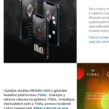
Skrz chytrý m
k Vašemu chy
filtrování oz
a přehrávání 
nejmodernější
funkce chytrý
Pokud chcete v
speciální str
Využijte skvělou PROMO AKCI s globální
hudební platformou
TIDAL
. Získejte 3
měsíce zdarma na aplikaci TIDAL. Ovládejte
Váš hudební svět a TIDAL pomocí hodinek
Lotus Connected.
Klikni a dozvíš se více.