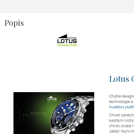
Popis
Lotus 
Chytré design
technologie 
hudební plat
Chceš zanecha
každým rozho
chceš zůstat n
záleží. Nyní 