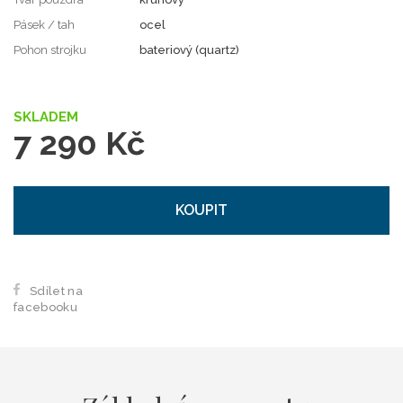
Pásek / tah
ocel
Pohon strojku
bateriový (quartz)
SKLADEM
7 290 Kč
KOUPIT
Sdílet na
facebooku