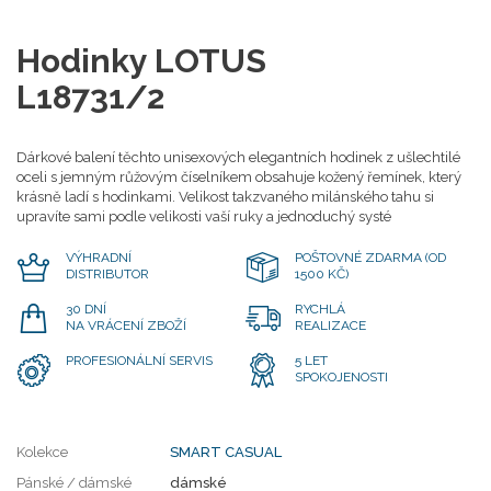
Hodinky LOTUS
L18731/2
Dárkové balení těchto unisexových elegantních hodinek z ušlechtilé
oceli s jemným růžovým číselníkem obsahuje kožený řemínek, který
krásně ladí s hodinkami. Velikost takzvaného milánského tahu si
upravíte sami podle velikosti vaší ruky a jednoduchý systé
VÝHRADNÍ
POŠTOVNÉ ZDARMA (OD
DISTRIBUTOR
1500 KČ)
30 DNÍ
RYCHLÁ
NA VRÁCENÍ ZBOŽÍ
REALIZACE
PROFESIONÁLNÍ SERVIS
5 LET
SPOKOJENOSTI
Kolekce
SMART CASUAL
Pánské / dámské
dámské