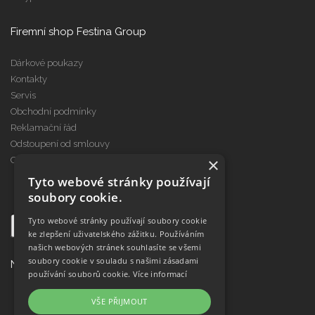
Firemní shop Festina Group
Dárkové poukazy
Kontakty
Servis
Obchodní podmínky
Reklamační řád
Odstoupení od smlouvy
×
Cookies
Tyto webové stránky používají
soubory cookie.
Tyto webové stránky používají soubory cookie
ke zlepšení uživatelského zážitku. Používáním
našich webových stránek souhlasíte se všemi
soubory cookie v souladu s našimi zásadami
Najdete nás na
používání souborů cookie.
Více informací
VŠE PŘIJMOUT