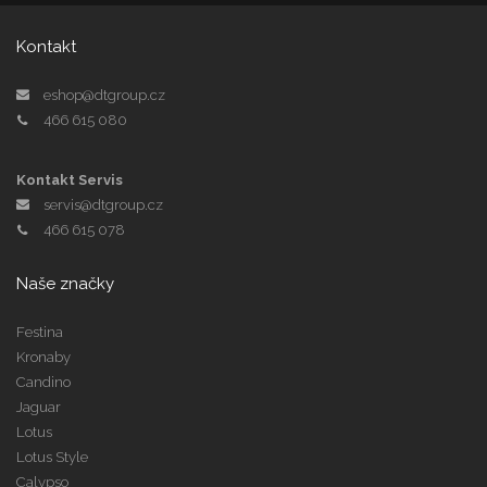
Kontakt
eshop@dtgroup.cz
466 615 080
Kontakt Servis
servis@dtgroup.cz
466 615 078
Naše značky
Festina
Kronaby
Candino
Jaguar
Lotus
Lotus Style
Calypso