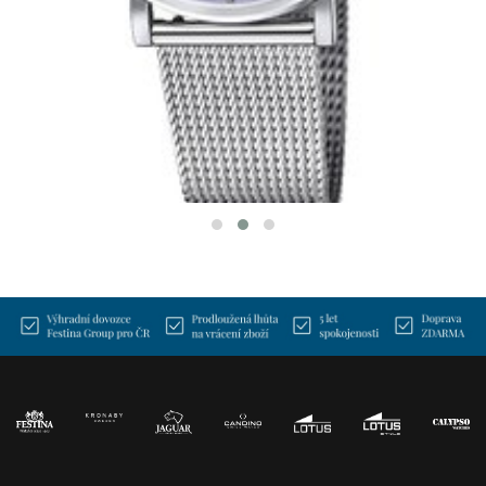
LOTUS L18731/3
SMART CASUAL
2 690 Kč
K DODÁNÍ DO 3-5 DNŮ