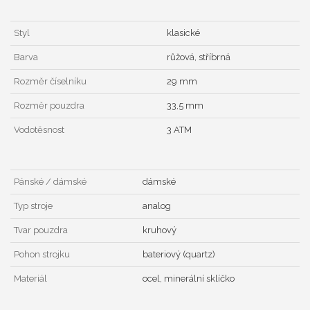
Styl
klasické
Barva
růžová, stříbrná
Rozměr číselníku
29 mm
Rozměr pouzdra
33,5 mm
Vodotěsnost
3 ATM
Pánské / dámské
dámské
Typ stroje
analog
Tvar pouzdra
kruhový
Pohon strojku
bateriový (quartz)
Materiál
ocel, minerální sklíčko