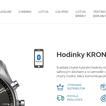
JAGUAR
CANDINO
LOTUS
CALYPSO
LOTUS
FESTINA
ŠPERKY
DOPLŇK
Hodinky KRON
Švédské chytré hybridní hodinky K
safírovým sklíčkem a 10 atmosfér v
chytrý modul, který komunikuje př
VÝHRADNÍ
DISTRIBUTOR
RYCHLÁ
REALIZACE