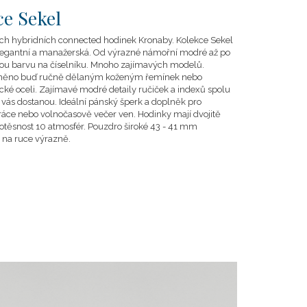
ce Sekel
ých hybridních connected hodinek Kronaby. Kolekce Sekel
 elegantní a manažerská. Od výrazné námořní modré až po
vou barvu na číselníku. Mnoho zajímavých modelů.
evněno buď ručně dělaným koženým řemínek nebo
cké oceli. Zajímavé modré detaily ručiček a indexů spolu
ás dostanou. Ideální pánský šperk a doplněk pro
ráce nebo volnočasově večer ven. Hodinky mají dvojitě
odotěsnost 10 atmosfér. Pouzdro široké 43 - 41 mm
í na ruce výrazně.