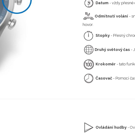
Datum
- vždy přesné
Odmítnutí volání
- s
hovor.
Stopky
- Přesný chro
Druhý světový čas
- 
Krokoměr
- tato funk
Časovač
- Pomocí ča
Ovládání hudby
- Ov