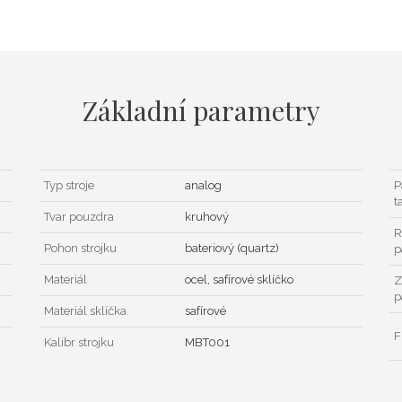
Základní parametry
Typ stroje
analog
P
t
Tvar pouzdra
kruhový
R
Pohon strojku
bateriový (quartz)
p
Materiál
ocel, safírové sklíčko
Z
p
Materiál sklíčka
safírové
F
Kalibr strojku
MBT001