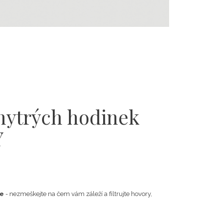
hytrých hodinek
Y
ce
- nezmeškejte na čem vám záleží a filtrujte hovory,