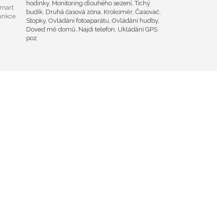
hodinky, Monitoring dlouhého sezení, Tichý
mart
budík, Druhá časová zóna, Krokoměr, Časovač,
unkce
Stopky, Ovládání fotoaparátu, Ovládání hudby,
Doveď mě domů, Najdi telefon, Ukládání GPS
poz