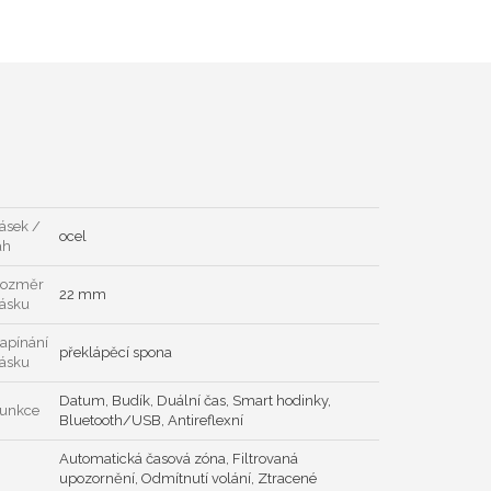
ásek /
ocel
ah
ozměr
22 mm
ásku
apínání
překlápěcí spona
ásku
Datum, Budík, Duální čas, Smart hodinky,
unkce
Bluetooth/USB, Antireflexní
Automatická časová zóna, Filtrovaná
upozornění, Odmítnutí volání, Ztracené