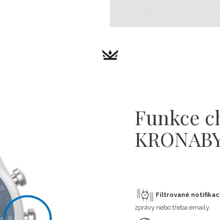
Funkce c
KRONAB
Filtrované notifika
zprávy nebo třeba emaily.