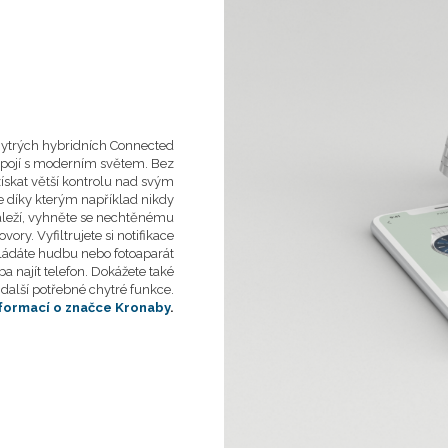
chytrých hybridních Connected
spojí s moderním světem. Bez
ískat větší kontrolu nad svým
e díky kterým například n
ikdy
áleží, vyhněte se nechtěnému
ry. Vyfiltrujete si notifikace
vládáte hudbu nebo fotoaparát
a najít telefon. Dokážete také
 další potřebné chytré funkce.
nformací o značce Kronaby
.