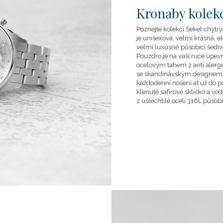
Kronaby kolek
Poznejte kolekci Sekel chytr
je unisexová, velmi krásná,
velmi luxusně působící šedi
Pouzdro je na vaší ruce up
ocelovým tahem z anti alergi
se skandinávským designem v
každodenní nošení ať už do p
klenuté safírové sklíčko a v
z ušlechtilé oceli 316L působ