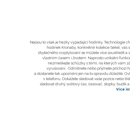
Nejsou to však je hezky vypadající hodinky. Technologie 
hodinek Kronaby, konkrétně kolekce Sekel, vás 
zbytečného rozptylování se můžete více soustředit a z
vlastním časem i životem. Naprosto unikátní funkc
nezmeškejte schůzky s těmi, na kterých vám z
vyrušování. Odmítnete něbo přijmete příchozí hovo
a dostanete tak upoznění jen na to opravdu důležité. O
v telefonu. Dokážete sledovat vaše pozice nebo třeb
sledovat druhý světový čas, časovač, stopky, budík a
Více i