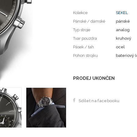
Kolekce
SEKEL
Pánské / dámské
pánské
Typ stroje
analog
Tvar pouzdra
kruhový
Pásek / tah
ocel
Pohon strojku
bateriový (
PRODEJ UKONČEN
Sdílet na facebooku