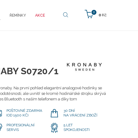
0
0
Kč
ŘEMÍNKY
AKCE
Y
ABY S0720/1
ronaby. Na první pohled elegantní analogové hodinky se
odotěsnosti, ale uvnitř se kromě hodinářské strojku skrývá
es Bluetooth s naším telefonem a díky tom
POŠTOVNÉ ZDARMA
30 DNÍ
(OD 1500 KČ)
NA VRÁCENÍ ZBOŽÍ
PROFESIONÁLNÍ
5 LET
SERVIS
SPOKOJENOSTI