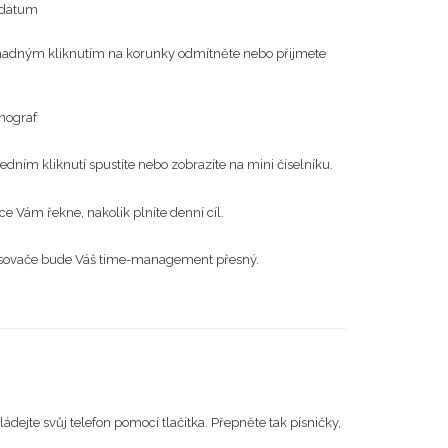
 datum
nadným kliknutím na korunky odmítněte nebo přijmete
nograf
Jedním kliknutí spustíte nebo zobrazíte na mini číselníku.
ce Vám řekne, nakolik plníte denní cíl.
sovače bude Váš time-management přesný.
ládejte svůj telefon pomocí tlačítka. Přepněte tak písničky,