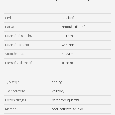
Styl
klasické
Barva
modrá, stříbrná
Rozměr číselníku
35 mm
Rozměr pouzdra
41,5 mm
Vodotěsnost
10 ATM
Pánské / dámské
pánské
Typ stroje
analog
Tvar pouzdra
kruhový
Pohon strojku
bateriový (quartz)
Materiál
ocel, safírové sklíčko