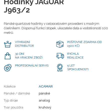
Hodinky JAGUAR
J963/2
Pánské quartzové hodinky v celoocelovém provedení s modrým
číselníkem. Disponují funkcí stopek, ukazatele data a vodotěsností 100
metrů.
VÝHRADNÍ
POŠTOVNÉ ZDARMA (OD
DISTRIBUTOR
1500 KČ)
30 DNÍ
RYCHLÁ
NA VRÁCENÍ ZBOŽÍ
REALIZACE
PROFESIONÁLNÍ SERVIS
5 LET
SPOKOJENOSTI
Kolekce
ACAMAR
Pánské / dámské
pánské
Typ stroje
analog
Tvar pouzdra
kruhový