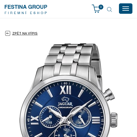
0
Togg
navig
ZPĚT NA VÝPIS