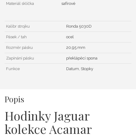
Materiál sklíčka
safírové
Kalibr strojku
Ronda 5030D
Pásek / tah
ocel
Rozměr pásku
20,95 mm
Zapínání pásku
překlápěcí spona
Funkce
Datum, Stopky
Popis
Hodinky Jaguar
kolekce Acamar