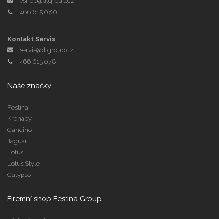
eshop@dtgroup.cz
466 615 080
Kontakt Servis
servis@dtgroup.cz
466 615 078
Naše značky
Festina
Kronaby
Candino
Jaguar
Lotus
Lotus Style
Calypso
Firemní shop Festina Group