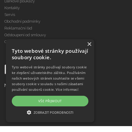
Dárkové poukazy
Kontakty
Servis
Obchodní podmínky
Reklamační řád
Odstoupení od smlouvy
×
Cookies
Tyto webové stránky používají
soubory cookie.
Tyto webové stránky používají soubory cookie
ke zlepšení uživatelského zážitku. Používáním
našich webových stránek souhlasíte se všemi
soubory cookie v souladu s našimi zásadami
Najdete nás na
používání souborů cookie.
Více informací
VŠE PŘIJMOUT
ZOBRAZIT PODROBNOSTI
NEZBYTNĚ NUTNÉ SOUBORY
VÝKONOVÉ SOUBORY