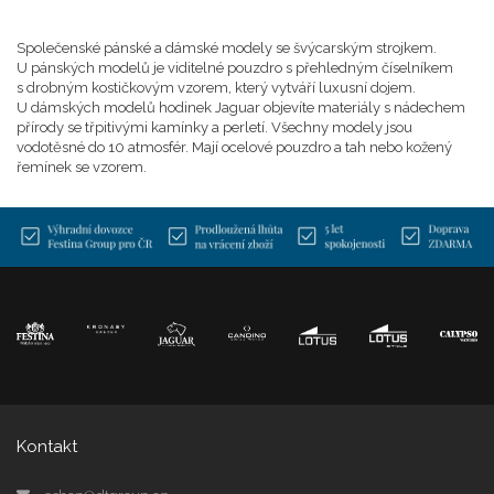
Společenské pánské a dámské modely se švýcarským strojkem.
U pánských modelů je viditelné pouzdro s přehledným číselníkem
s drobným kostičkovým vzorem, který vytváří luxusní dojem.
U dámských modelů hodinek Jaguar objevíte materiály s nádechem
přírody se třpitivými kamínky a perletí. Všechny modely jsou
vodotěsné do 10 atmosfér. Mají ocelové pouzdro a tah nebo kožený
řemínek se vzorem.
Kontakt