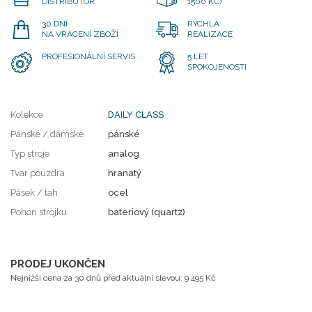
DISTRIBUTOR
1500 KČ)
30 DNÍ
RYCHLÁ
NA VRÁCENÍ ZBOŽÍ
REALIZACE
PROFESIONÁLNÍ SERVIS
5 LET
SPOKOJENOSTI
Kolekce
DAILY CLASS
Pánské / dámské
pánské
Typ stroje
analog
Tvar pouzdra
hranatý
Pásek / tah
ocel
Pohon strojku
bateriový (quartz)
PRODEJ UKONČEN
Nejnižší cena za 30 dnů před aktuální slevou: 9 495 Kč