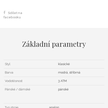
Sdílet na
facebooku
Základní parametry
Styl
klasické
Barva
modrá, stříbrná
Vodotěsnost
3 ATM
Pánské / dámské
pánské
Typ stroje
analog