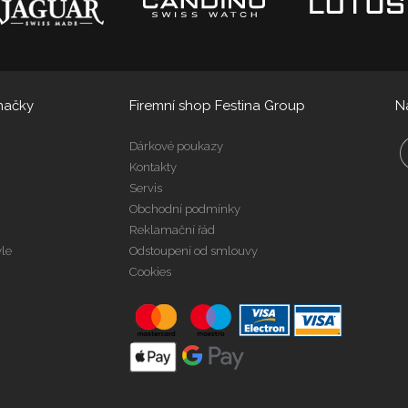
načky
Firemní shop Festina Group
N
Dárkové poukazy
Kontakty
Servis
Obchodní podmínky
Reklamační řád
yle
Odstoupení od smlouvy
Cookies