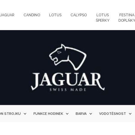
JAGUAR
CANDINO
LOTUS
CALYPSO
LOTUS
FESTINA
ŠPERKY
DOPLŇK
ON STROJKU
FUNKCE HODINEK
BARVA
VODOTĚSNOST