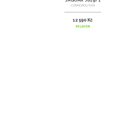
JAGUAR J819/1
COSMOPOLITAN
12 590 Kč
SKLADEM