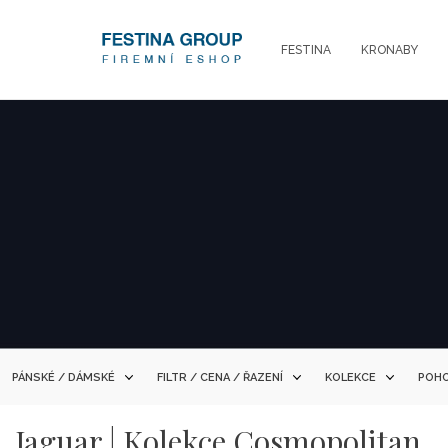
FESTINA
KRONABY
PÁNSKÉ / DÁMSKÉ
FILTR / CENA / ŘAZENÍ
KOLEKCE
POH
Jaguar | Kolekce Cosmopolitan