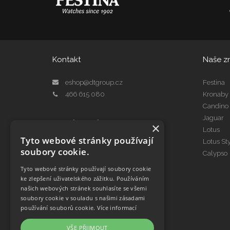
Kontakt
Naše z
eshop@dtgroup.cz
Festina
466 615 080
Kronaby
Candino
Jaguar
Kontakt Servis
×
Lotus
servis@dtgroup.cz
Tyto webové stránky používají
Lotus St
466 615 078
soubory cookie.
Calypso
Tyto webové stránky používají soubory cookie
ke zlepšení uživatelského zážitku. Používáním
našich webových stránek souhlasíte se všemi
soubory cookie v souladu s našimi zásadami
používání souborů cookie.
Více informací
VŠE PŘIJMOUT