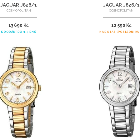
JAGUAR J828/1
JAGUAR J826/1
COSMOPOLITAN
COSMOPOLITAN
13 690 Kč
12 590 Kč
K DODÁNÍ DO 3-5 DNŮ
NA DOTAZ (POSLEDNÍ KU