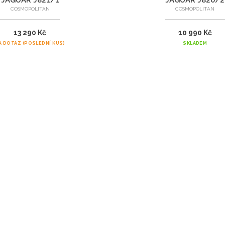
JAGUAR J821/1
JAGUAR J820/2
COSMOPOLITAN
COSMOPOLITAN
13 290 Kč
10 990 Kč
A DOTAZ (POSLEDNÍ KUS)
SKLADEM