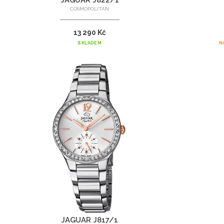
JAGUAR J822/1
COSMOPOLITAN
13 290 Kč
SKLADEM
N
JAGUAR J817/1