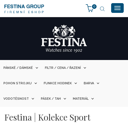
0
Togg
navig
PÁNSKÉ / DÁMSKÉ
FILTR / CENA / ŘAZENÍ
POHON STROJKU
FUNKCE HODINEK
BARVA
VODOTĚSNOST
PÁSEK / TAH
MATERIÁL
Festina | Kolekce Sport