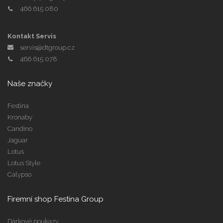
466 615 080
Kontakt Servis
servis@dtgroup.cz
466 615 078
Naše značky
Festina
Kronaby
Candino
Jaguar
Lotus
Lotus Style
Calypso
Firemní shop Festina Group
Dárkové poukazy