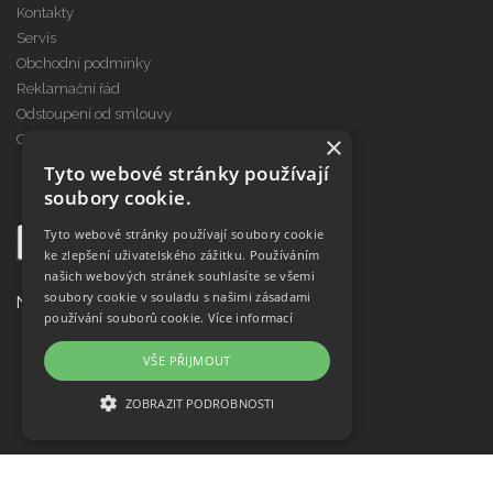
Kontakty
Servis
Obchodní podmínky
Reklamační řád
Odstoupení od smlouvy
×
Cookies
Tyto webové stránky používají
soubory cookie.
Tyto webové stránky používají soubory cookie
ke zlepšení uživatelského zážitku. Používáním
našich webových stránek souhlasíte se všemi
soubory cookie v souladu s našimi zásadami
Najdete nás na
používání souborů cookie.
Více informací
VŠE PŘIJMOUT
ZOBRAZIT PODROBNOSTI
NEZBYTNĚ NUTNÉ SOUBORY
VÝKONOVÉ SOUBORY
© Copyright Janeba Time, s.r.o. 2021-2026
Topinfo DIGITAL