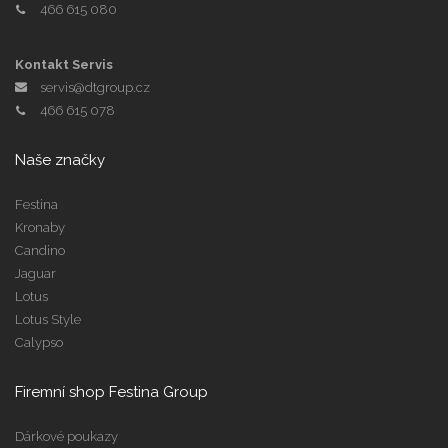
466 615 080
Kontakt Servis
servis@dtgroup.cz
466 615 078
Naše značky
Festina
Kronaby
Candino
Jaguar
Lotus
Lotus Style
Calypso
Firemní shop Festina Group
Dárkové poukazy