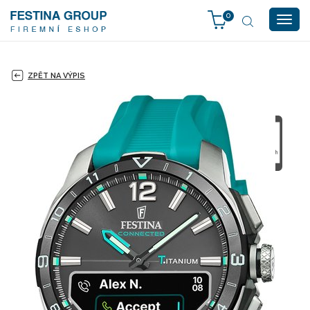
0
Togg
navig
ZPĚT NA VÝPIS