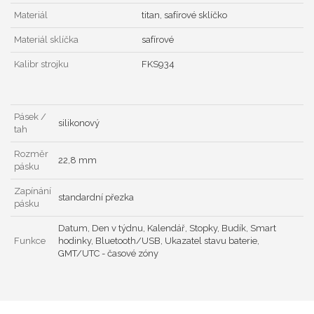
Materiál
titan, safírové sklíčko
Materiál sklíčka
safírové
Kalibr strojku
FKS934
Pásek /
silikonový
tah
Rozměr
22,8 mm
pásku
Zapínání
standardní přezka
pásku
Datum, Den v týdnu, Kalendář, Stopky, Budík, Smart
Funkce
hodinky, Bluetooth/USB, Ukazatel stavu baterie,
GMT/UTC - časové zóny