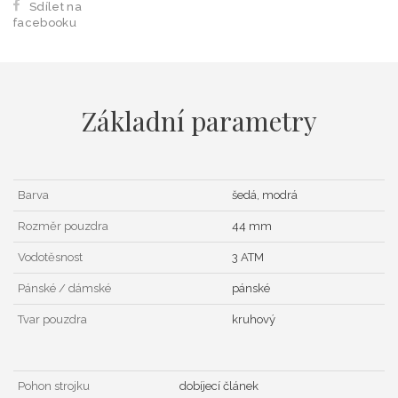
Sdílet na
facebooku
Základní parametry
Barva
šedá, modrá
Rozměr pouzdra
44 mm
Vodotěsnost
3 ATM
Pánské / dámské
pánské
Tvar pouzdra
kruhový
Pohon strojku
dobíjecí článek