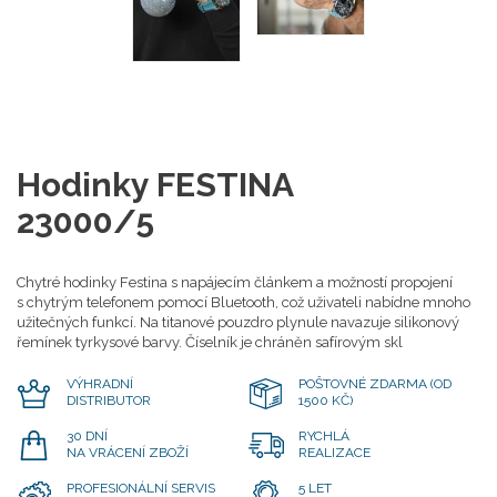
Hodinky FESTINA
23000/5
Chytré hodinky Festina s napájecím článkem a možností propojení
s chytrým telefonem pomocí Bluetooth, což uživateli nabídne mnoho
užitečných funkcí. Na titanové pouzdro plynule navazuje silikonový
řemínek tyrkysové barvy. Číselník je chráněn safírovým skl
VÝHRADNÍ
POŠTOVNÉ ZDARMA (OD
DISTRIBUTOR
1500 KČ)
30 DNÍ
RYCHLÁ
NA VRÁCENÍ ZBOŽÍ
REALIZACE
PROFESIONÁLNÍ SERVIS
5 LET