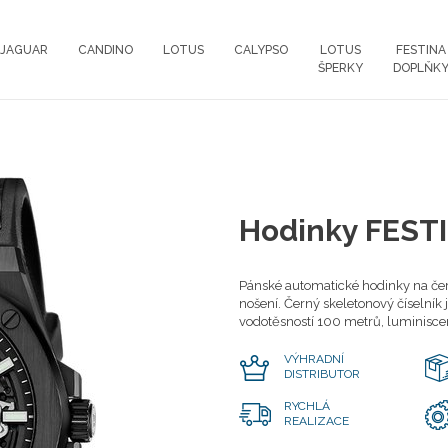
JAGUAR
CANDINO
LOTUS
CALYPSO
LOTUS
FESTINA
ŠPERKY
DOPLŇK
Hodinky FEST
Pánské automatické hodinky na če
nošení. Černý skeletonový číselní
vodotěsností 100 metrů, luminisc
VÝHRADNÍ
DISTRIBUTOR
RYCHLÁ
REALIZACE