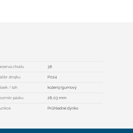
ezerva chodu
38
alibr strojku
P024
ásek / tah
kožený/gumový
ozměr pásku
28,03 mm
unkce
Průhledné dýnko