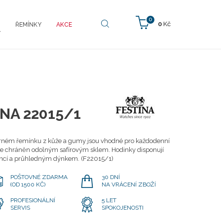
0
0
Kč
ŘEMÍNKY
AKCE
Y
INA 22015/1
rném řemínku z kůže a gumy jsou vhodné pro každodenní
k je chráněn odolným safírovým sklem. Hodinky disponují
encí a průhledným dýnkem. (F22015/1)
POŠTOVNÉ ZDARMA
30 DNÍ
(OD 1500 KČ)
NA VRÁCENÍ ZBOŽÍ
PROFESIONÁLNÍ
5 LET
SERVIS
SPOKOJENOSTI