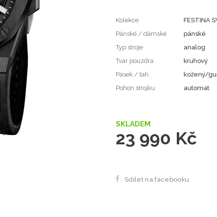
Kolekce
FESTINA 
Pánské / dámské
pánské
Typ stroje
analog
Tvar pouzdra
kruhový
Pásek / tah
kožený/g
Pohon strojku
automat
SKLADEM
23 990 Kč
Sdílet na facebooku