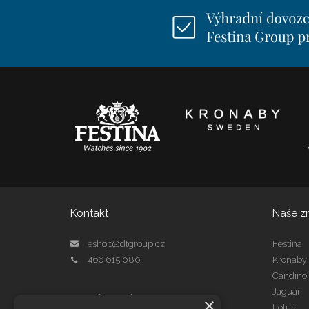
Kontakt
Naše z
eshop@dtgroup.cz
Festina
466 615 080
Kronaby
Candino
Jaguar
Kontakt Servis
×
Lotus