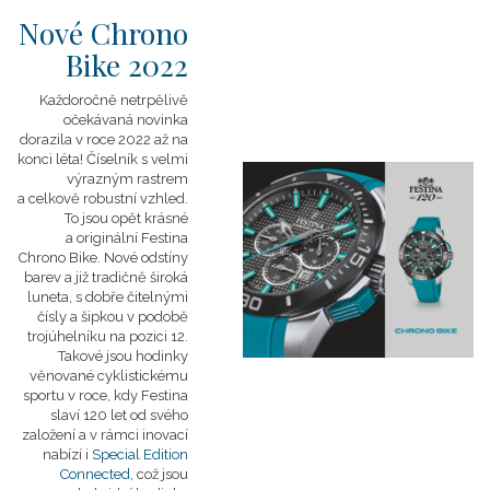
Nové Chrono
Bike 2022
Každoročně netrpělivě
očekávaná novinka
dorazila v roce 2022 až na
konci léta! Číselník s velmi
výrazným rastrem
a celkově robustní vzhled.
To jsou opět krásné
a originální Festina
Chrono Bike. Nové odstíny
barev a již tradičně široká
luneta, s dobře čitelnými
čísly a šipkou v podobě
trojúhelníku na pozici 12.
Takové jsou hodinky
věnované cyklistickému
sportu v roce, kdy Festina
slaví 120 let od svého
založení a v rámci inovací
nabízí i
Special Edition
Connected
, což jsou