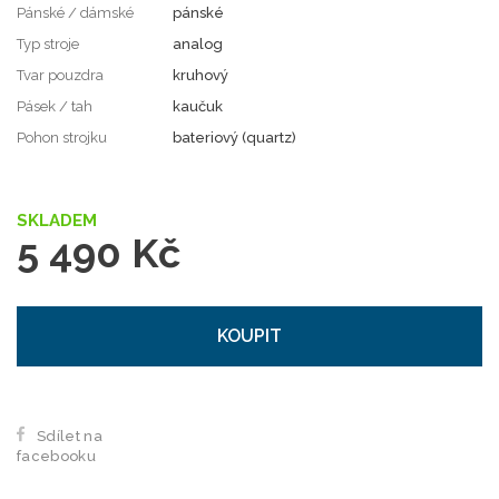
Pánské / dámské
pánské
Typ stroje
analog
Tvar pouzdra
kruhový
Pásek / tah
kaučuk
Pohon strojku
bateriový (quartz)
SKLADEM
5 490 Kč
KOUPIT
Sdílet na
facebooku