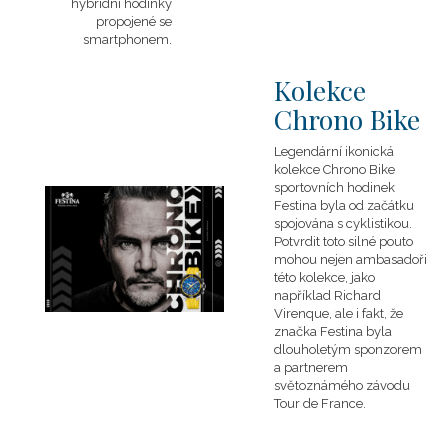
hybridní hodinky
propojené se
smartphonem.
Kolekce
Chrono Bike
Legendární ikonická
kolekce Chrono Bike
sportovních hodinek
Festina byla od začátku
spojována s cyklistikou.
Potvrdit toto silné pouto
mohou nejen ambasadoři
této kolekce, jako
například Richard
Virenque, ale i fakt, že
značka Festina byla
dlouholetým sponzorem
a partnerem
světoznámého závodu
Tour de France.