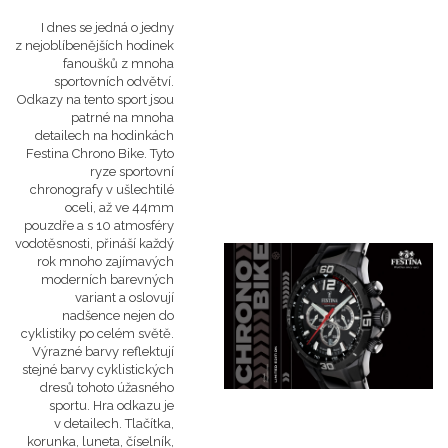
I dnes se jedná o jedny
z nejoblíbenějších hodinek
fanoušků z mnoha
sportovních odvětví.
Odkazy na tento sport jsou
patrné na mnoha
detailech na hodinkách
Festina Chrono Bike. Tyto
ryze sportovní
chronografy v ušlechtilé
oceli, až ve 44mm
pouzdře a s 10 atmosféry
vodotěsnosti, přináší každý
rok mnoho zajímavých
moderních barevných
variant a oslovují
nadšence nejen do
cyklistiky po celém světě.
Výrazné barvy reflektují
stejné barvy cyklistických
dresů tohoto úžasného
sportu. Hra odkazu je
v detailech. Tlačítka,
korunka, luneta, číselník,