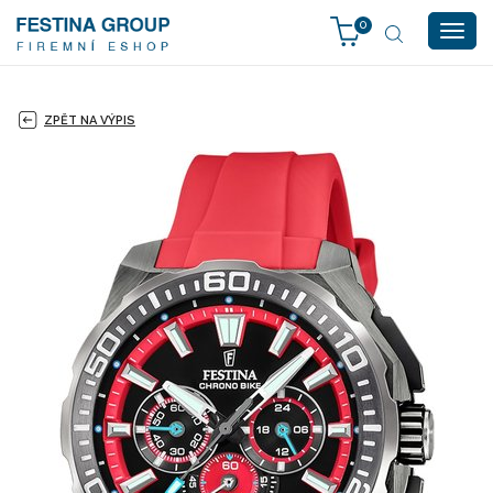
0
Togg
navig
ZPĚT NA VÝPIS