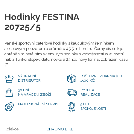
Hodinky FESTINA
20725/5
Pánské sportovní bateriové hodinky s kaučukovým řemínkem
a ocelovým pouzdrem o průměru 45,5 milimetru. Černý číselník je
chráněn minerálním sklem. Tyto hodinky s vodotěsností 200 metrů
nabízí funkci stopek, datumovku a 24hodinový formát zobrazení času.
(F
VÝHRADNÍ
POŠTOVNÉ ZDARMA (OD
DISTRIBUTOR
1500 KČ)
30 DNÍ
RYCHLÁ
NA VRÁCENÍ ZBOŽÍ
REALIZACE
PROFESIONÁLNÍ SERVIS
5 LET
SPOKOJENOSTI
Kolekce
CHRONO BIKE