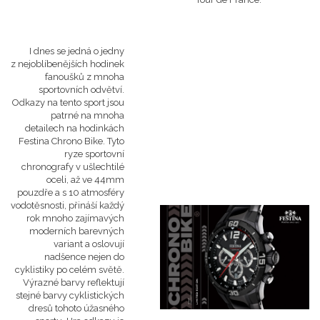
I dnes se jedná o jedny
z nejoblíbenějších hodinek
fanoušků z mnoha
sportovních odvětví.
Odkazy na tento sport jsou
patrné na mnoha
detailech na hodinkách
Festina Chrono Bike. Tyto
ryze sportovní
chronografy v ušlechtilé
oceli, až ve 44mm
pouzdře a s 10 atmosféry
vodotěsnosti, přináší každý
rok mnoho zajímavých
moderních barevných
variant a oslovují
nadšence nejen do
cyklistiky po celém světě.
Výrazné barvy reflektují
stejné barvy cyklistických
dresů tohoto úžasného