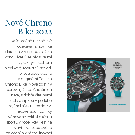
Nové Chrono
Bike 2022
Každoročně netrpělivě
očekávaná novinka
dorazila v roce 2022 až na
konci léta! Číselník s velmi
výrazným rastrem
a celkově robustní vzhled.
To jsou opět krásné
a originální Festina
Chrono Bike. Nové odstíny
barev a již tradičně široká
luneta, s dobře čitelnými
čísly a šipkou v podobě
trojúhelníku na pozici 12.
Takové jsou hodinky
věnované cyklistickému
sportu v roce, kdy Festina
slaví 120 let od svého
založení a v rámci inovací