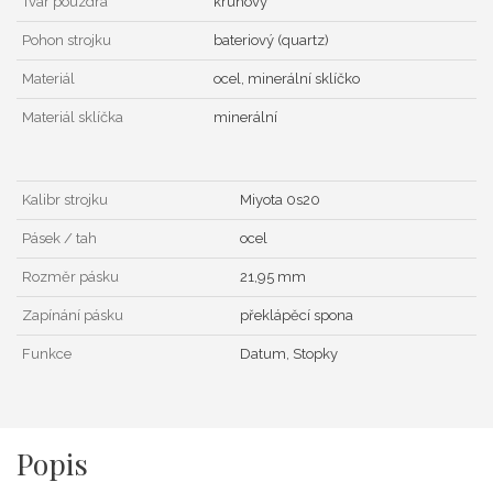
Tvar pouzdra
kruhový
Pohon strojku
bateriový (quartz)
Materiál
ocel, minerální sklíčko
Materiál sklíčka
minerální
Kalibr strojku
Miyota 0s20
Pásek / tah
ocel
Rozměr pásku
21,95 mm
Zapínání pásku
překlápěcí spona
Funkce
Datum, Stopky
Popis