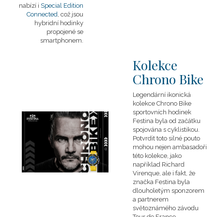
nabízí i
Special Edition
Connected
, což jsou
hybridní hodinky
propojené se
smartphonem.
Kolekce
Chrono Bike
Legendární ikonická
kolekce Chrono Bike
sportovních hodinek
Festina byla od začátku
spojována s cyklistikou.
Potvrdit toto silné pouto
mohou nejen ambasadoři
této kolekce, jako
například Richard
Virenque, ale i fakt, že
značka Festina byla
dlouholetým sponzorem
a partnerem
světoznámého závodu
Tour de France.