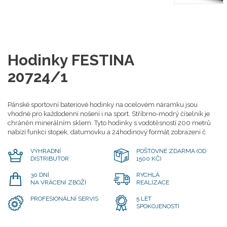
Hodinky FESTINA
20724/1
Pánské sportovní bateriové hodinky na ocelovém náramku jsou
vhodné pro každodenní nošení i na sport. Stříbrno-modrý číselník je
chráněn minerálním sklem. Tyto hodinky s vodotěsností 200 metrů
nabízí funkci stopek, datumovku a 24hodinový formát zobrazení č
VÝHRADNÍ
POŠTOVNÉ ZDARMA (OD
DISTRIBUTOR
1500 KČ)
30 DNÍ
RYCHLÁ
NA VRÁCENÍ ZBOŽÍ
REALIZACE
PROFESIONÁLNÍ SERVIS
5 LET
SPOKOJENOSTI