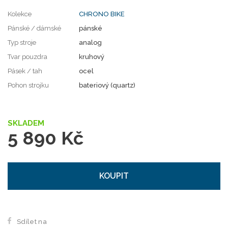
Kolekce
CHRONO BIKE
Pánské / dámské
pánské
Typ stroje
analog
Tvar pouzdra
kruhový
Pásek / tah
ocel
Pohon strojku
bateriový (quartz)
SKLADEM
5 890 Kč
KOUPIT
Sdílet na