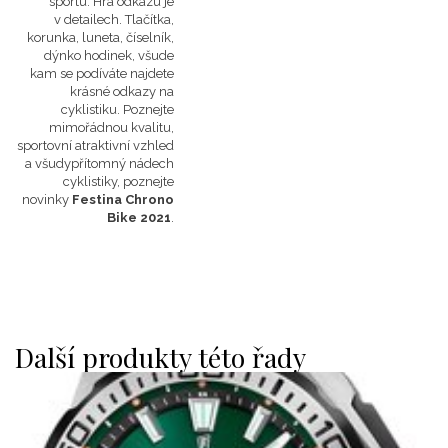
sportu. Hra odkazu je
v detailech. Tlačítka,
korunka, luneta, číselník,
dýnko hodinek, všude
kam se podíváte najdete
krásné odkazy na
cyklistiku. Poznejte
mimořádnou kvalitu,
sportovní atraktivní vzhled
a všudypřítomný nádech
cyklistiky, poznejte
novinky
Festina Chrono
Bike 2021
.
Další produkty této řady