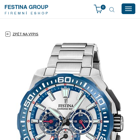
0
Togg
navig
ZPĚT NA VÝPIS