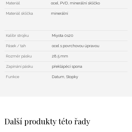
Materiál
ocel, PVD, minerální sklíčko
Materiál sklíčka
minerální
Kalibr strojku
Miyota 0s20
Pásek / tah
ocel s povrchovou úpravou
Rozměr pásku
28,5 mm
Zapínání pásku
překlápěcí spona
Funkce
Datum, Stopky
Další produkty této řady