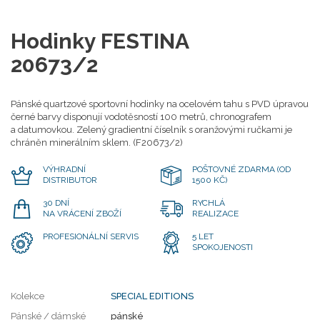
Hodinky FESTINA
20673/2
Pánské quartzové sportovní hodinky na ocelovém tahu s PVD úpravou
černé barvy disponují vodotěsností 100 metrů, chronografem
a datumovkou. Zelený gradientní číselník s oranžovými ručkami je
chráněn minerálním sklem. (F20673/2)
VÝHRADNÍ
POŠTOVNÉ ZDARMA (OD
DISTRIBUTOR
1500 KČ)
30 DNÍ
RYCHLÁ
NA VRÁCENÍ ZBOŽÍ
REALIZACE
PROFESIONÁLNÍ SERVIS
5 LET
SPOKOJENOSTI
Kolekce
SPECIAL EDITIONS
Pánské / dámské
pánské