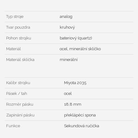
Typ stroje
analog
Tvar pouzdra
kruhový
Pohon strojku
bateriový (quartz)
Materiál
ocel, minerální sklíčko
Materiál sklíčka
minerální
Kalibr strojku
Miyota 2035
Pásek / tah
ocel
Rozměr pásku
18,8 mm
Zapínání pásku
překlápěcí spona
Funkce
Sekundová ručička