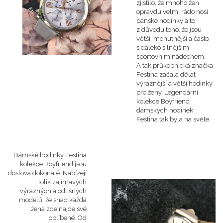
zjistilo, že mnoho žen
opravdu velmi rádo nosí
pánské hodinky a to
z důvodu toho, že jsou
větší, mohutnější a často
s daleko silnějším
sportovním nádechem.
A tak průkopnická značka
Festina začala dělat
výraznější a větší hodinky
pro ženy. Legendární
kolekce Boyfriend
dámských hodinek
Festina tak byla na světe.
Dámské hodinky Festina
kolekce Boyfriend jsou
doslova dokonalé. Nabízejí
tolik zajímavých
výrazných a odlišných
modelů, že snad každá
žena zde najde své
oblíbené. Od