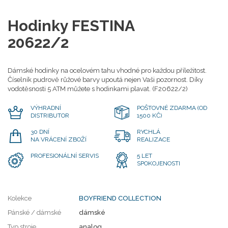
Hodinky FESTINA
20622/2
Dámské hodinky na ocelovém tahu vhodné pro každou příležitost.
Číselník pudrově růžové barvy upoutá nejen Vaši pozornost. Díky
vodotěsnosti 5 ATM můžete s hodinkami plavat. (F20622/2)
VÝHRADNÍ
POŠTOVNÉ ZDARMA (OD
DISTRIBUTOR
1500 KČ)
30 DNÍ
RYCHLÁ
NA VRÁCENÍ ZBOŽÍ
REALIZACE
PROFESIONÁLNÍ SERVIS
5 LET
SPOKOJENOSTI
Kolekce
BOYFRIEND COLLECTION
Pánské / dámské
dámské
Typ stroje
analog