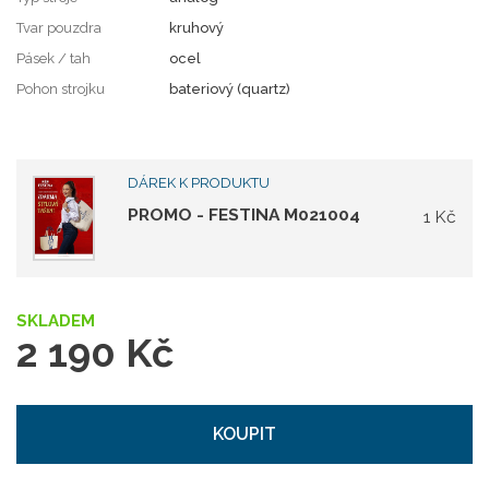
Tvar pouzdra
kruhový
Pásek / tah
ocel
Pohon strojku
bateriový (quartz)
DÁREK K PRODUKTU
PROMO - FESTINA M021004
1 Kč
SKLADEM
2 190 Kč
KOUPIT