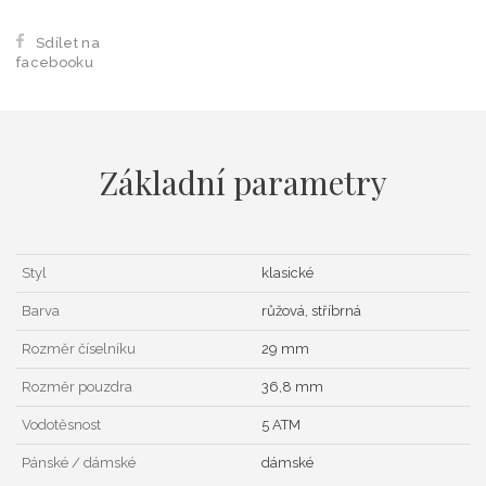
Sdílet na
facebooku
Základní parametry
Styl
klasické
Barva
růžová, stříbrná
Rozměr číselníku
29 mm
Rozměr pouzdra
36,8 mm
Vodotěsnost
5 ATM
Pánské / dámské
dámské