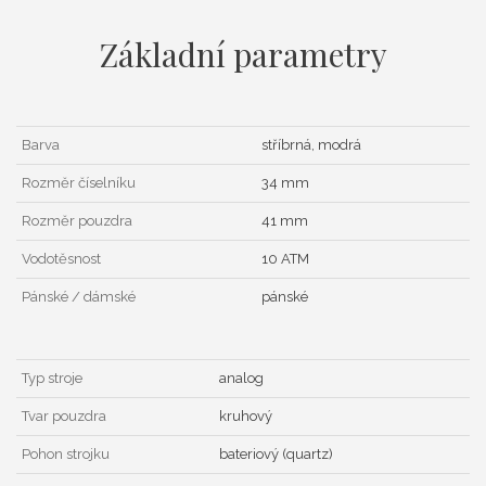
Základní parametry
Barva
stříbrná, modrá
Rozměr číselníku
34 mm
Rozměr pouzdra
41 mm
Vodotěsnost
10 ATM
Pánské / dámské
pánské
Typ stroje
analog
Tvar pouzdra
kruhový
Pohon strojku
bateriový (quartz)