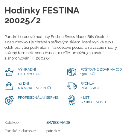
Hodinky FESTINA
20025/2
Pánské bateriové hodinky Festina Swiss Made. Bílý číselník
s datumovkou je chráněn safírovým sklem, které vyniká svou
odolností vůči poškrábání. Na ocelové pouzdro navazuje modrý
kožený řemínek. Vodotěsnost 10 ATM umožňuje plavání
a šnorchlování. (F20025/
VÝHRADNÍ
POŠTOVNÉ ZDARMA (OD
DISTRIBUTOR
1500 KČ)
30 DNÍ
RYCHLÁ
NA VRÁCENÍ ZBOŽÍ
REALIZACE
PROFESIONÁLNÍ SERVIS
5 LET
SPOKOJENOSTI
Kolekce
SWISS MADE
Pánské / dámské
pánské