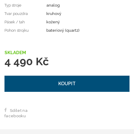
Typ stroje
analog
Tvar pouzdra
kruhový
Pásek / tah
kožený
Pohon strojku
bateriový (quartz)
SKLADEM
4 490 Kč
KOUPIT
Sdílet na
facebooku