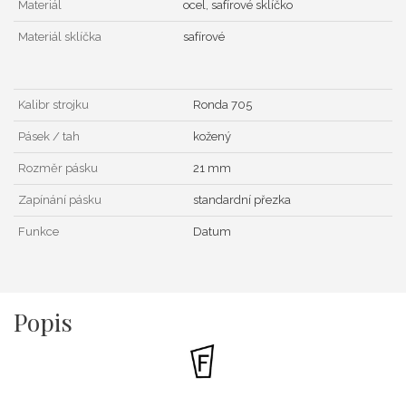
Materiál
ocel, safírové sklíčko
Materiál sklíčka
safírové
Kalibr strojku
Ronda 705
Pásek / tah
kožený
Rozměr pásku
21 mm
Zapínání pásku
standardní přezka
Funkce
Datum
Popis