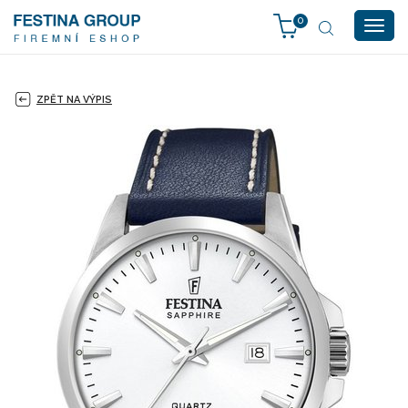
0
Togg
navig
ZPĚT NA VÝPIS