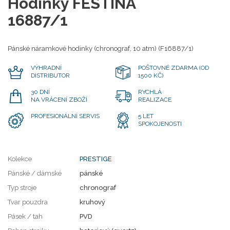
Hodinky FESTINA
16887/1
Pánské náramkové hodinky (chronograf, 10 atm) (F16887/1)
VÝHRADNÍ
POŠTOVNÉ ZDARMA (OD
DISTRIBUTOR
1500 KČ)
30 DNÍ
RYCHLÁ
NA VRÁCENÍ ZBOŽÍ
REALIZACE
PROFESIONÁLNÍ SERVIS
5 LET
SPOKOJENOSTI
Kolekce
PRESTIGE
Pánské / dámské
pánské
Typ stroje
chronograf
Tvar pouzdra
kruhový
Pásek / tah
PVD