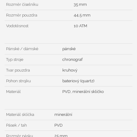
Rozměr číselníku
35 mm
Rozměr pouzdra
44,5 mm
Vodotěsnost
10 ATM
Pánské / dámské
pánské
Typ stroje
chronograf
Tvar pouzdra
kruhový
Pohon strojku
bateriový (quartz)
Materiál
PVD, minerální sklíčko
Materiál sklíčka
minerální
Pásek / tah
PVD
Rozměr pásku
25 mm