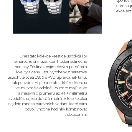
sportovn
chronogr
excelent
Dnes tato kolekce Prestige uspokojí i ty
nejnáročnější muže, kteří hledají jedinečné
hodinky Festina s výjimečným poměrem
kvality a ceny. Jsou vyrobeny z nerezové
ušlechtilé oceli L360 s PVD úpravou jak tahu,
tak pouzdra. Mají minerální sklíčko, které je
velmi tvrdé a odolné. Pouzdro mají velké
a masivní o průměru až 44,5 milimetru
a vodotěsné jsou do 100 metrů. V této kolekci
najdete mnoho barevných variant, které vám
dovolí vhodně hodinky kombinovat
s oblečením.