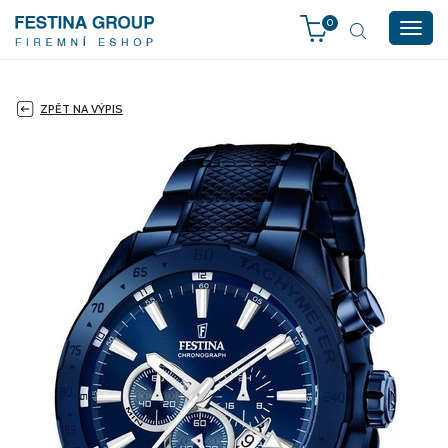
0
Togg
navig
ZPĚT NA VÝPIS