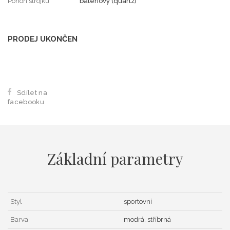
Pohon strojku
bateriový (quartz)
PRODEJ UKONČEN
Sdílet na
facebooku
Základní parametry
Styl
sportovní
Barva
modrá, stříbrná