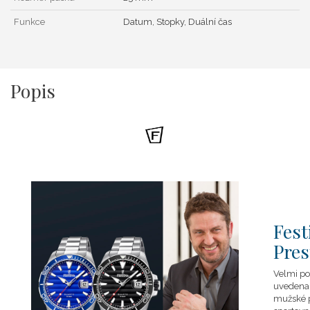
Funkce
Datum, Stopky, Duální čas
Popis
Fest
Pres
Velmi po
uvedena 
mužské p