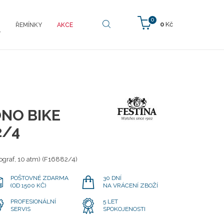
0
0
Kč
ŘEMÍNKY
AKCE
Y
NO BIKE
2/4
graf, 10 atm) (F16882/4)
POŠTOVNÉ ZDARMA
30 DNÍ
(OD 1500 KČ)
NA VRÁCENÍ ZBOŽÍ
PROFESIONÁLNÍ
5 LET
SERVIS
SPOKOJENOSTI