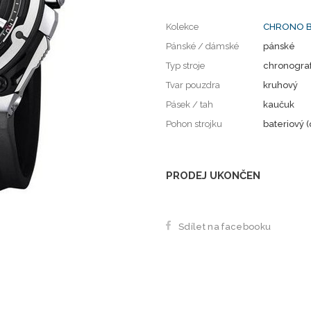
Kolekce
CHRONO B
Pánské / dámské
pánské
Typ stroje
chronogra
Tvar pouzdra
kruhový
Pásek / tah
kaučuk
Pohon strojku
bateriový (
PRODEJ UKONČEN
Sdílet na facebooku