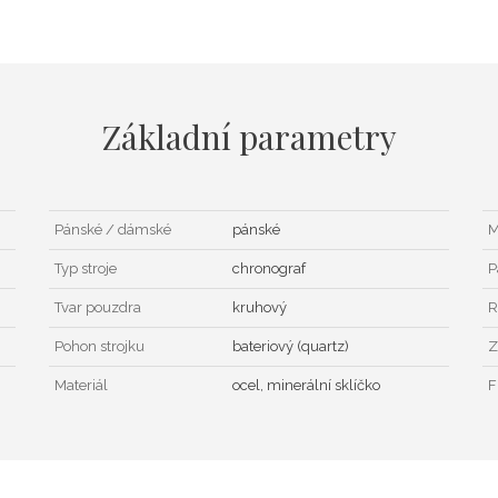
Základní parametry
Pánské / dámské
pánské
M
Typ stroje
chronograf
P
Tvar pouzdra
kruhový
R
Pohon strojku
bateriový (quartz)
Z
Materiál
ocel, minerální sklíčko
F