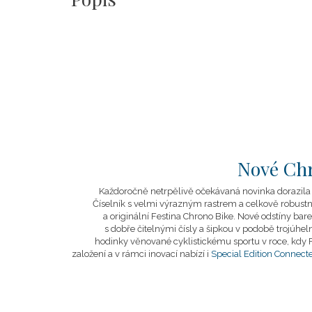
Nové Chr
Každoročně netrpělivě očekávaná novinka dorazila v
Číselník s velmi výrazným rastrem a celkově robustní
a originální Festina Chrono Bike. Nové odstíny barev
s dobře čitelnými čísly a šipkou v podobě trojúheln
hodinky věnované cyklistickému sportu v roce, kdy Fe
založení a v rámci inovací nabízí i
Special Edition Connect