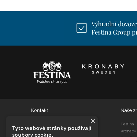
Kontakt
Naše z
×
eshop@dtgroup.cz
Festina
Tyto webové stránky používají
466 615 080
Kronaby
soubory cookie.