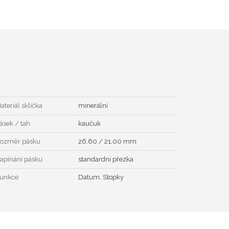
ateriál sklíčka
minerální
ásek / tah
kaučuk
ozměr pásku
26,60 / 21,00 mm
apínání pásku
standardní přezka
unkce
Datum, Stopky