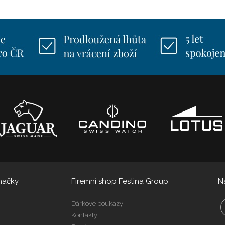
načky
Firemní shop Festina Group
N
Dárkové poukazy
Kontakty