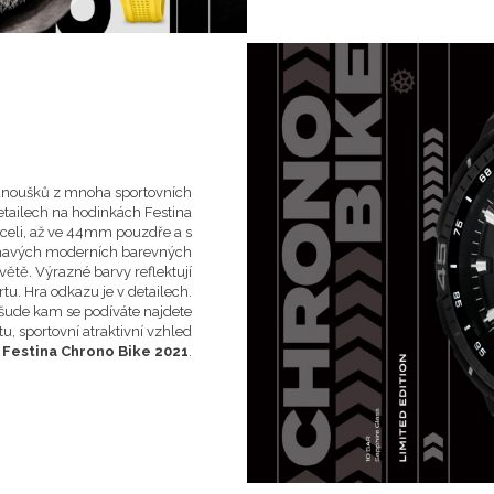
 fanoušků z mnoha sportovních
etailech na hodinkách Festina
 oceli, až ve 44mm pouzdře a s
jímavých moderních barevných
větě. Výrazné barvy reflektují
tu. Hra odkazu je v detailech.
 všude kam se podíváte najdete
u, sportovní atraktivní vzhled
y
Festina Chrono Bike 2021
.