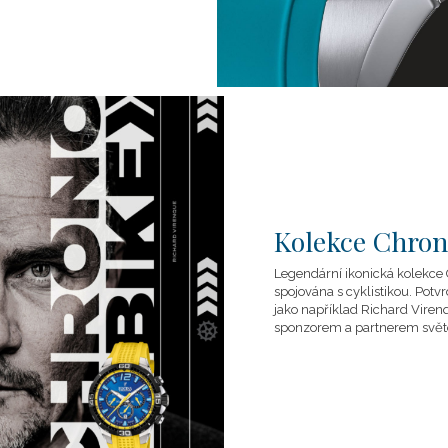
Kolekce Chron
Legendární ikonická kolekce 
spojována s cyklistikou. Potv
jako například Richard Virenq
sponzorem a partnerem svě