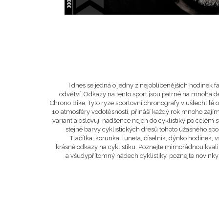
I dnes se jedná o jedny z nejoblíbenějších hodinek
odvětví. Odkazy na tento sport jsou patrné na mnoha d
Chrono Bike. Tyto ryze sportovní chronografy v ušlechtilé
10 atmosféry vodotěsnosti, přináší každý rok mnoho za
variant a oslovují nadšence nejen do cyklistiky po celém s
stejné barvy cyklistických dresů tohoto úžasného spor
Tlačítka, korunka, luneta, číselník, dýnko hodinek,
krásné odkazy na cyklistiku. Poznejte mimořádnou kvalit
a všudypřítomný nádech cyklistiky, poznejte novink