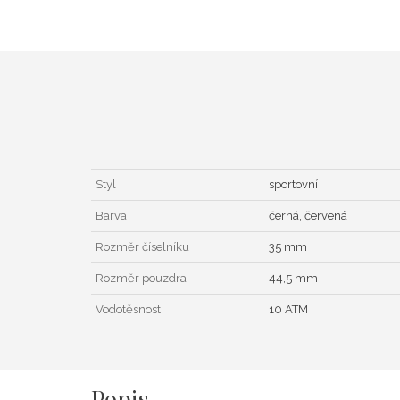
Styl
sportovní
Barva
černá, červená
Rozměr číselníku
35 mm
Rozměr pouzdra
44,5 mm
Vodotěsnost
10 ATM
Popis