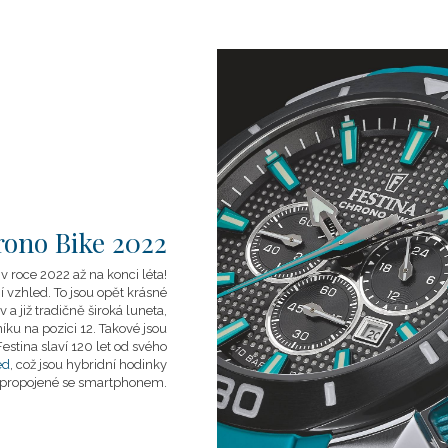
ono Bike 2022
 roce 2022 až na konci léta!
 vzhled. To jsou opět krásné
 a již tradičně široká luneta,
íku na pozici 12. Takové jsou
stina slaví 120 let od svého
ed
, což jsou hybridní hodinky
propojené se smartphonem.