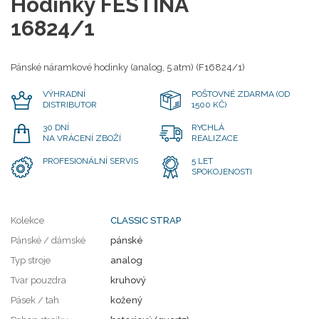
Hodinky FESTINA
16824/1
Pánské náramkové hodinky (analog, 5 atm) (F16824/1)
VÝHRADNÍ
POŠTOVNÉ ZDARMA (OD
DISTRIBUTOR
1500 KČ)
30 DNÍ
RYCHLÁ
NA VRÁCENÍ ZBOŽÍ
REALIZACE
PROFESIONÁLNÍ SERVIS
5 LET
SPOKOJENOSTI
Kolekce
CLASSIC STRAP
Pánské / dámské
pánské
Typ stroje
analog
Tvar pouzdra
kruhový
Pásek / tah
kožený