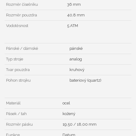
Rozměr číselníku
36 mm
Rozměr pouzdra
40,8 mm
Vodotěsnost
5 ATM
Pánské / dámské
pánské
Typ stroje
analog
Tvar pouzdra
kruhový
Pohon strojku
bateriový (quartz)
Materiál
ocel
Pásek / tah
kožený
Rozměr pásku
19,50 / 18,00 mm
Funkce
Datum