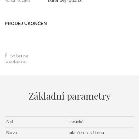
Pohon strojku
bateriový (quartz)
PRODEJ UKONČEN
Sdílet na
facebooku
Základní parametry
Styl
klasické
Barva
bílá, černá, stříbrná