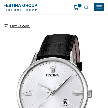
0
Togg
navig
ZPĚT NA VÝPIS