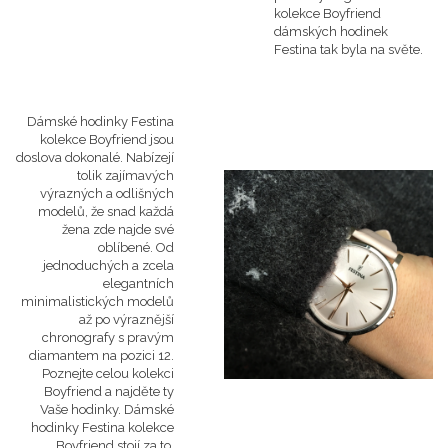
kolekce Boyfriend
dámských hodinek
Festina tak byla na světe.
Dámské hodinky Festina
kolekce Boyfriend jsou
doslova dokonalé. Nabízejí
tolik zajímavých
výrazných a odlišných
modelů, že snad každá
žena zde najde své
oblíbené. Od
jednoduchých a zcela
elegantních
minimalistických modelů
až po výraznější
chronografy s pravým
diamantem na pozici 12.
Poznejte celou kolekci
Boyfriend a najděte ty
Vaše hodinky. Dámské
hodinky Festina kolekce
Boyfriend stojí za to.