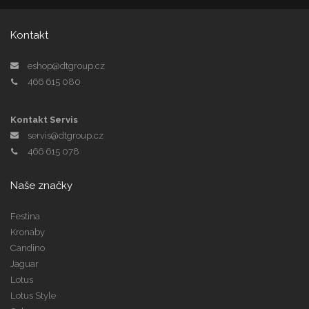
Kontakt
eshop@dtgroup.cz
466 615 080
Kontakt Servis
servis@dtgroup.cz
466 615 078
Naše značky
Festina
Kronaby
Candino
Jaguar
Lotus
Lotus Style