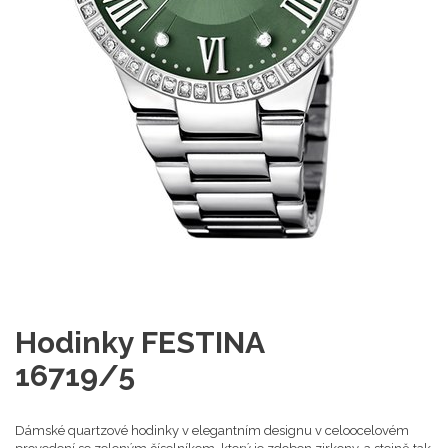
Hodinky FESTINA
16719/5
Dámské quartzové hodinky v elegantním designu v celoocelovém