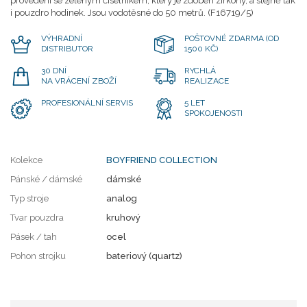
provedení se zeleným číselníkem, který je zdoben zirkony, a stejně tak
i pouzdro hodinek. Jsou vodotěsné do 50 metrů. (F16719/5)
VÝHRADNÍ
POŠTOVNÉ ZDARMA (OD
DISTRIBUTOR
1500 KČ)
30 DNÍ
RYCHLÁ
NA VRÁCENÍ ZBOŽÍ
REALIZACE
PROFESIONÁLNÍ SERVIS
5 LET
SPOKOJENOSTI
Kolekce
BOYFRIEND COLLECTION
Pánské / dámské
dámské
Typ stroje
analog
Tvar pouzdra
kruhový
Pásek / tah
ocel
Pohon strojku
bateriový (quartz)