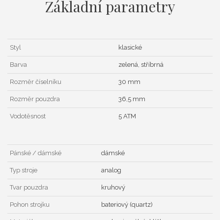
Základní parametry
Styl
klasické
Barva
zelená, stříbrná
Rozměr číselníku
30 mm
Rozměr pouzdra
36,5 mm
Vodotěsnost
5 ATM
Pánské / dámské
dámské
Typ stroje
analog
Tvar pouzdra
kruhový
Pohon strojku
bateriový (quartz)