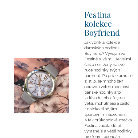
Festina
kolekce
Boyfriend
Jak vznikla kolekce
dámských hodinek
Boyfriend? Vývojáři ve
Festině si všimli, že velmi
často nosí ženy na své
ruce hodinky svých
partnerů. Po průzkumu se
zjistilo, že mnoho žen
opravdu velmi rádo nosí
pánské hodinky a to
z důvodu toho, že jsou
větší, mohutnější a často
s daleko silnějším
sportovním nádechem.
A tak průkopnická značka
Festina začala dělat
výraznější a větší hodinky
pro ženy. Legendární