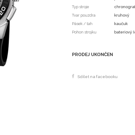
Typ stroje
chronogra
Tvar pouzdra
kruhový
Pásek / tah
kaučuk
Pohon strojku
bateriový (
PRODEJ UKONČEN
Sdílet na facebooku