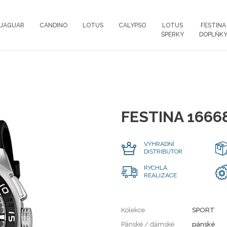
JAGUAR
CANDINO
LOTUS
CALYPSO
LOTUS
FESTINA
ŠPERKY
DOPLŇK
FESTINA 1666
VÝHRADNÍ
DISTRIBUTOR
RYCHLÁ
REALIZACE
Kolekce
SPORT
Pánské / dámské
pánské