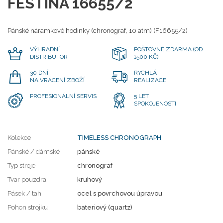
FESTINA 16655/2
Pánské náramkové hodinky (chronograf, 10 atm) (F16655/2)
VÝHRADNÍ
POŠTOVNÉ ZDARMA (OD
DISTRIBUTOR
1500 KČ)
30 DNÍ
RYCHLÁ
NA VRÁCENÍ ZBOŽÍ
REALIZACE
PROFESIONÁLNÍ SERVIS
5 LET
SPOKOJENOSTI
Kolekce
TIMELESS CHRONOGRAPH
Pánské / dámské
pánské
Typ stroje
chronograf
Tvar pouzdra
kruhový
Pásek / tah
ocel s povrchovou úpravou
Pohon strojku
bateriový (quartz)