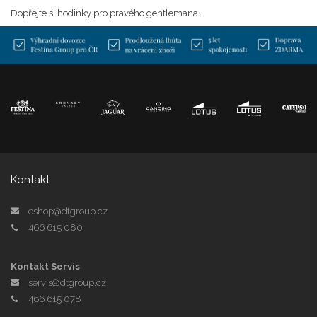
Dopřejte si hodinky pro pravého gentlemana.
Kontakt
eshop@dtgroup.cz
466 615 080
Kontakt Servis
servis@dtgroup.cz
466 615 078