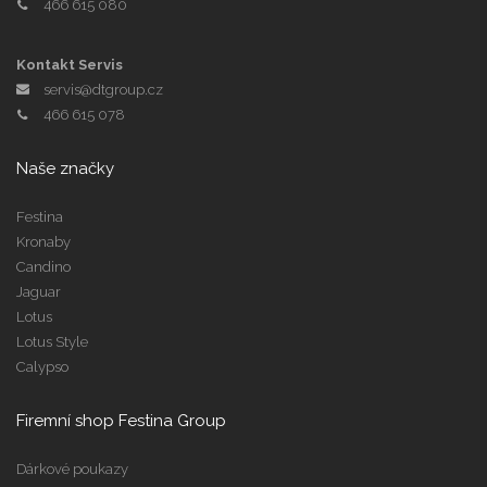
466 615 080
Kontakt Servis
servis@dtgroup.cz
466 615 078
Naše značky
Festina
Kronaby
Candino
Jaguar
Lotus
Lotus Style
Calypso
Firemní shop Festina Group
Dárkové poukazy