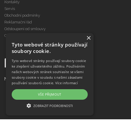
Kontakty
Servis
Obchodní podmínky
Reklamační řád
Odstoupení od smlouvy
×
Cookies
Tyto webové stránky používají
soubory cookie.
Tyto webové stránky používají soubory cookie
ke zlepšení uživatelského zážitku. Používáním
našich webových stránek souhlasíte se všemi
soubory cookie v souladu s našimi zásadami
Najdete nás na
používání souborů cookie.
Více informací
VŠE PŘIJMOUT
ZOBRAZIT PODROBNOSTI
NEZBYTNĚ NUTNÉ SOUBORY
VÝKONOVÉ SOUBORY
© Copyright Janeba Time, s.r.o. 2021-2026
Topinfo DIGITAL