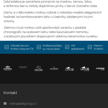
Celá kolekce je zaměřena primárně na modrou, černou, bílou
a stříbrnou barvu někdy doplněnou prvky v barvě růžového zlata.
Dámy si v této kolekci mohou vybírat z několika modelů elegantních
hodinek na kombinovaném tahu s číselníky zdobenými čirými
zirkony.
Zatímco muži mohou volit sportovnější variantu v podobě
chronografů na ocelovém tahu nebo kaučukovém řemínku
s ocelovým pouzdrem disponujícím odolnou keramickou lunetou.
Kontakt
eshop@dtgroup.cz