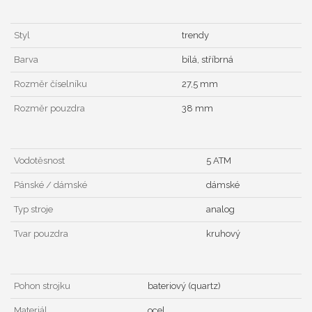
Styl
trendy
Barva
bílá, stříbrná
Rozměr číselníku
27,5 mm
Rozměr pouzdra
38 mm
Vodotěsnost
5 ATM
Pánské / dámské
dámské
Typ stroje
analog
Tvar pouzdra
kruhový
Pohon strojku
bateriový (quartz)
Materiál
ocel