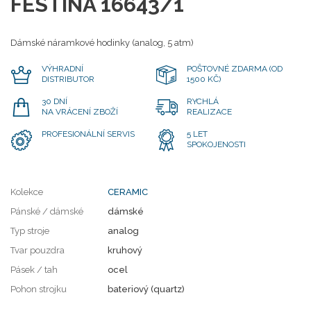
FESTINA 16643/1
Dámské náramkové hodinky (analog, 5 atm)
VÝHRADNÍ
POŠTOVNÉ ZDARMA (OD
DISTRIBUTOR
1500 KČ)
30 DNÍ
RYCHLÁ
NA VRÁCENÍ ZBOŽÍ
REALIZACE
PROFESIONÁLNÍ SERVIS
5 LET
SPOKOJENOSTI
Kolekce
CERAMIC
Pánské / dámské
dámské
Typ stroje
analog
Tvar pouzdra
kruhový
Pásek / tah
ocel
Pohon strojku
bateriový (quartz)