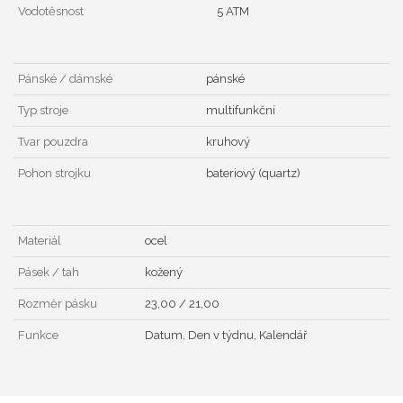
Vodotěsnost
5 ATM
Pánské / dámské
pánské
Typ stroje
multifunkční
Tvar pouzdra
kruhový
Pohon strojku
bateriový (quartz)
Materiál
ocel
Pásek / tah
kožený
Rozměr pásku
23,00 / 21,00
Funkce
Datum, Den v týdnu, Kalendář