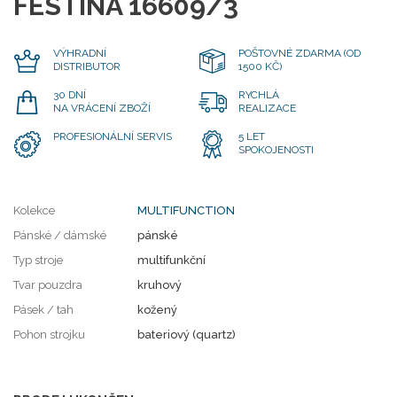
FESTINA 16609/3
VÝHRADNÍ
POŠTOVNÉ ZDARMA (OD
DISTRIBUTOR
1500 KČ)
30 DNÍ
RYCHLÁ
NA VRÁCENÍ ZBOŽÍ
REALIZACE
PROFESIONÁLNÍ SERVIS
5 LET
SPOKOJENOSTI
Kolekce
MULTIFUNCTION
Pánské / dámské
pánské
Typ stroje
multifunkční
Tvar pouzdra
kruhový
Pásek / tah
kožený
Pohon strojku
bateriový (quartz)