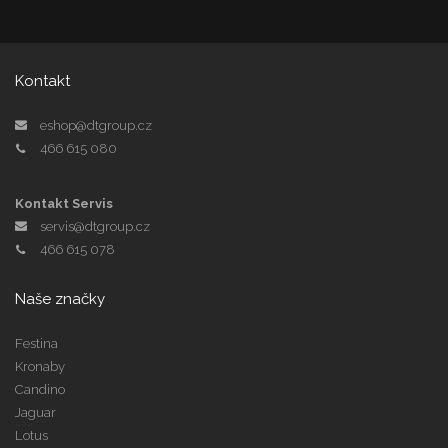
Kontakt
eshop@dtgroup.cz
466 615 080
Kontakt Servis
servis@dtgroup.cz
466 615 078
Naše značky
Festina
Kronaby
Candino
Jaguar
Lotus