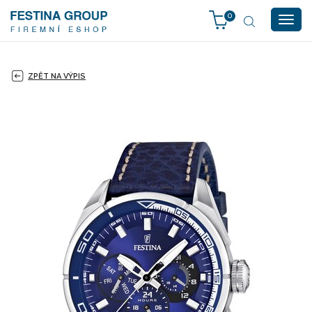
0
Togg
navig
ZPĚT NA VÝPIS