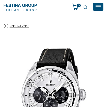
0
Togg
navig
ZPĚT NA VÝPIS