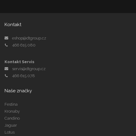
Kontakt
eshop@dtgroup.cz
466 615 080
Kontakt Servis
servis@dtgroup.cz
466 615 078
Naše značky
Festina
Kronaby
Candino
Jaguar
Lotus