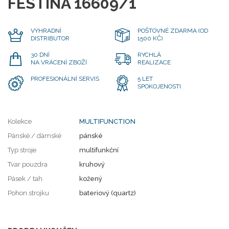
FESTINA 16609/1
VÝHRADNÍ
POŠTOVNÉ ZDARMA (OD
DISTRIBUTOR
1500 KČ)
30 DNÍ
RYCHLÁ
NA VRÁCENÍ ZBOŽÍ
REALIZACE
PROFESIONÁLNÍ SERVIS
5 LET
SPOKOJENOSTI
Kolekce
MULTIFUNCTION
Pánské / dámské
pánské
Typ stroje
multifunkční
Tvar pouzdra
kruhový
Pásek / tah
kožený
Pohon strojku
bateriový (quartz)