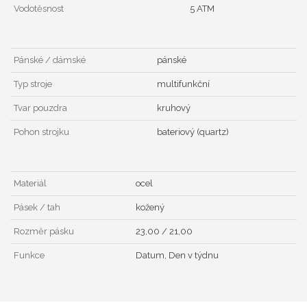
Vodotěsnost
5 ATM
Pánské / dámské
pánské
Typ stroje
multifunkční
Tvar pouzdra
kruhový
Pohon strojku
bateriový (quartz)
Materiál
ocel
Pásek / tah
kožený
Rozměr pásku
23,00 / 21,00
Funkce
Datum, Den v týdnu