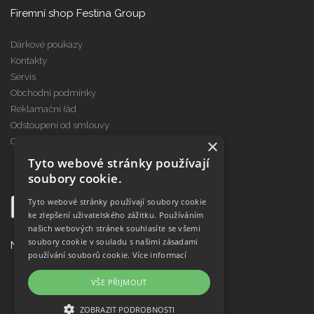
Firemní shop Festina Group
Dárkové poukazy
Kontakty
Servis
Obchodní podmínky
Reklamační řád
Odstoupení od smlouvy
×
Cookies
Tyto webové stránky používají
soubory cookie.
Tyto webové stránky používají soubory cookie
ke zlepšení uživatelského zážitku. Používáním
našich webových stránek souhlasíte se všemi
soubory cookie v souladu s našimi zásadami
Najdete nás na
používání souborů cookie.
Více informací
VŠE PŘIJMOUT
ZOBRAZIT PODROBNOSTI