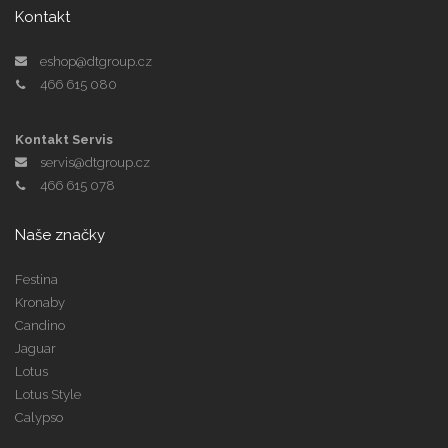
Kontakt
eshop@dtgroup.cz
466 615 080
Kontakt Servis
servis@dtgroup.cz
466 615 078
Naše značky
Festina
Kronaby
Candino
Jaguar
Lotus
Lotus Style
Calypso