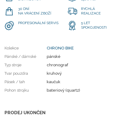
30 DNÍ
RYCHLÁ
NA VRÁCENÍ ZBOŽÍ
REALIZACE
PROFESIONÁLNÍ SERVIS
5 LET
SPOKOJENOSTI
Kolekce
CHRONO BIKE
Pánské / dámské
pánské
Typ stroje
chronograf
Tvar pouzdra
kruhový
Pásek / tah
kaučuk
Pohon strojku
bateriový (quartz)
PRODEJ UKONČEN