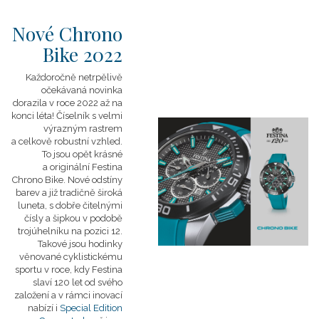
Nové Chrono
Bike 2022
Každoročně netrpělivě
očekávaná novinka
dorazila v roce 2022 až na
konci léta! Číselník s velmi
výrazným rastrem
a celkově robustní vzhled.
To jsou opět krásné
a originální Festina
Chrono Bike. Nové odstíny
barev a již tradičně široká
luneta, s dobře čitelnými
čísly a šipkou v podobě
trojúhelníku na pozici 12.
Takové jsou hodinky
věnované cyklistickému
sportu v roce, kdy Festina
slaví 120 let od svého
založení a v rámci inovací
nabízí i
Special Edition