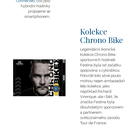
Connected
, což jsou
hybridní hodinky
propojené se
smartphonem.
Kolekce
Chrono Bike
Legendární ikonická
kolekce Chrono Bike
sportovních hodinek
Festina byla od začátku
spojována s cyklistikou.
Potvrdit toto silné pouto
mohou nejen ambasadoři
této kolekce, jako
například Richard
Virenque, ale i fakt, že
značka Festina byla
dlouholetým sponzorem
a partnerem
světoznámého závodu
Tour de France.