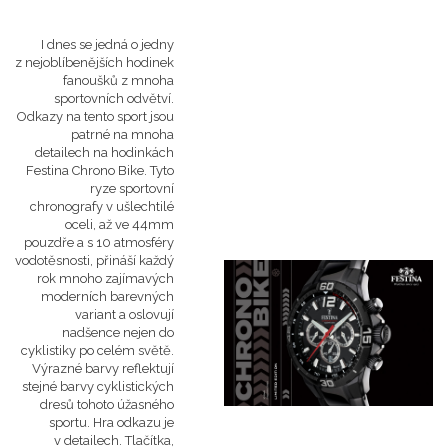
I dnes se jedná o jedny
z nejoblíbenějších hodinek
fanoušků z mnoha
sportovních odvětví.
Odkazy na tento sport jsou
patrné na mnoha
detailech na hodinkách
Festina Chrono Bike. Tyto
ryze sportovní
chronografy v ušlechtilé
oceli, až ve 44mm
pouzdře a s 10 atmosféry
vodotěsnosti, přináší každý
rok mnoho zajímavých
moderních barevných
variant a oslovují
nadšence nejen do
cyklistiky po celém světě.
Výrazné barvy reflektují
stejné barvy cyklistických
dresů tohoto úžasného
sportu. Hra odkazu je
v detailech. Tlačítka,