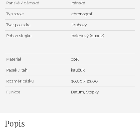
Pánské / dámské
pánské
Typ stroje
chronograf
Tvar pouzdra
kruhový
Pohon strojku
bateriový (quartz)
Materiál
ocel
Pásek / tah
kaučuk
Rozměr pásku
30,00 / 23,00
Funkce
Datum, Stopky
Popis