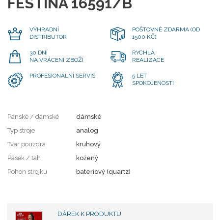
FESTINA 16591/B
VÝHRADNÍ
POŠTOVNÉ ZDARMA (OD
DISTRIBUTOR
1500 KČ)
30 DNÍ
RYCHLÁ
NA VRÁCENÍ ZBOŽÍ
REALIZACE
PROFESIONÁLNÍ SERVIS
5 LET
SPOKOJENOSTI
Pánské / dámské
dámské
Typ stroje
analog
Tvar pouzdra
kruhový
Pásek / tah
kožený
Pohon strojku
bateriový (quartz)
DÁREK K PRODUKTU