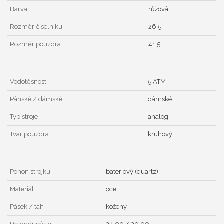
Barva
růžová
Rozměr číselníku
26,5
Rozměr pouzdra
41,5
Vodotěsnost
5 ATM
Pánské / dámské
dámské
Typ stroje
analog
Tvar pouzdra
kruhový
Pohon strojku
bateriový (quartz)
Materiál
ocel
Pásek / tah
kožený