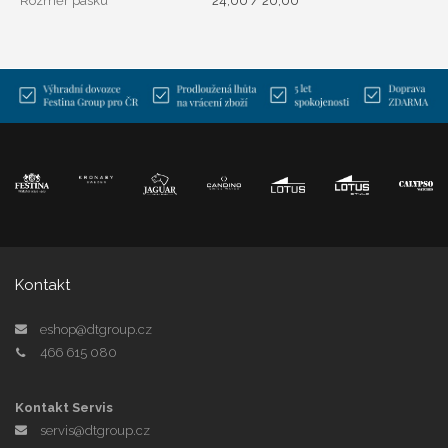
Rozměr pásku
24,00 / 20,00
Kontakt
eshop@dtgroup.cz
466 615 080
Kontakt Servis
servis@dtgroup.cz