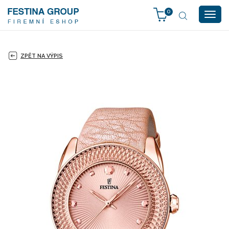
0
Togg
navig
ZPĚT NA VÝPIS