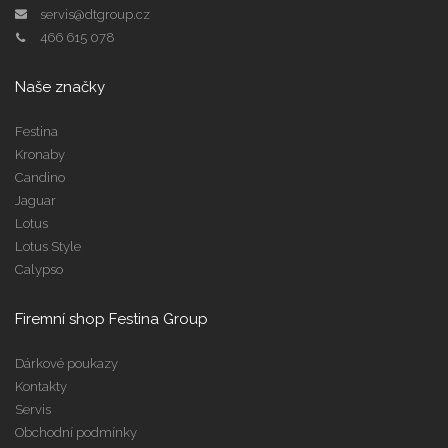
servis@dtgroup.cz
466 615 078
Naše značky
Festina
Kronaby
Candino
Jaguar
Lotus
Lotus Style
Calypso
Firemní shop Festina Group
Dárkové poukazy
Kontakty
Servis
Obchodní podmínky