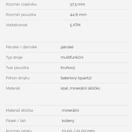
Rozměr číselníku
37,5 mm
Rozměr pouzdra
44,8 mm
Vodotěsnost
5 ATM
Pánské / dámské
pánské
Typ stroje
multifunkční
Tvar pouzdra
kruhový
Pohon strojku
bateriový (quartz)
Materiál
ocel, minerální sklíčko
Materiál sklíčka
minerální
Pásek / tah
kožený
Rozměr pásku
23,00 / 21,00 mm