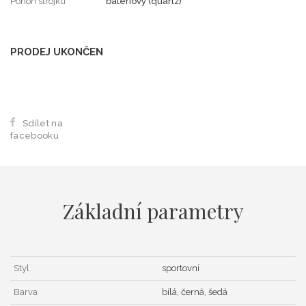
Pohon strojku
bateriový (quartz)
PRODEJ UKONČEN
Sdílet na
facebooku
Základní parametry
Styl
sportovní
Barva
bílá, černá, šedá