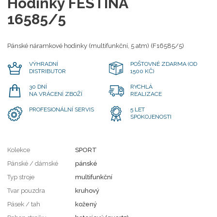
Hodinky FESTINA
16585/5
Pánské náramkové hodinky (multifunkční, 5 atm) (F16585/5)
VÝHRADNÍ
POŠTOVNÉ ZDARMA (OD
DISTRIBUTOR
1500 KČ)
30 DNÍ
RYCHLÁ
NA VRÁCENÍ ZBOŽÍ
REALIZACE
PROFESIONÁLNÍ SERVIS
5 LET
SPOKOJENOSTI
Kolekce
SPORT
Pánské / dámské
pánské
Typ stroje
multifunkční
Tvar pouzdra
kruhový
Pásek / tah
kožený