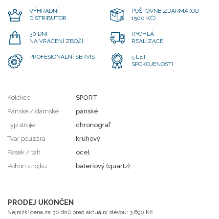
VÝHRADNÍ
POŠTOVNÉ ZDARMA (OD
DISTRIBUTOR
1500 KČ)
30 DNÍ
RYCHLÁ
NA VRÁCENÍ ZBOŽÍ
REALIZACE
PROFESIONÁLNÍ SERVIS
5 LET
SPOKOJENOSTI
Kolekce
SPORT
Pánské / dámské
pánské
Typ stroje
chronograf
Tvar pouzdra
kruhový
Pásek / tah
ocel
Pohon strojku
bateriový (quartz)
PRODEJ UKONČEN
Nejnižší cena za 30 dnů před aktuální slevou: 3 690 Kč