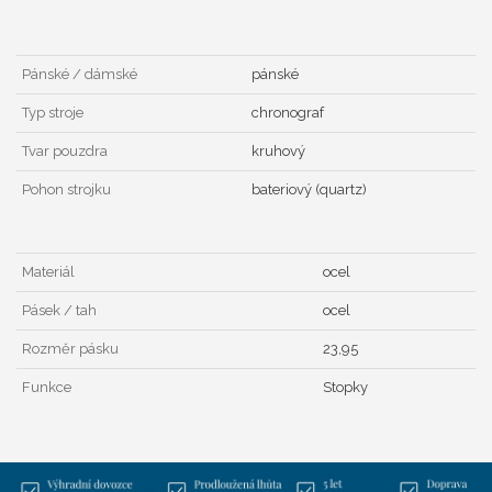
Pánské / dámské
pánské
Typ stroje
chronograf
Tvar pouzdra
kruhový
Pohon strojku
bateriový (quartz)
Materiál
ocel
Pásek / tah
ocel
Rozměr pásku
23,95
Funkce
Stopky