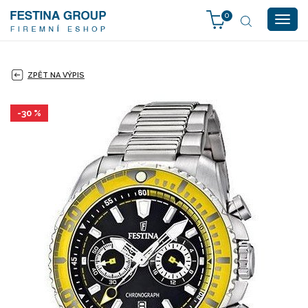
0
Togg
navig
ZPĚT NA VÝPIS
-30 %