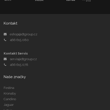
Kontakt
eshop@dtgroup.cz
466 615 080
Kontakt Servis
servis@dtgroup.cz
466 615 078
Naše značky
Festina
Kronaby
Candino
Jaguar