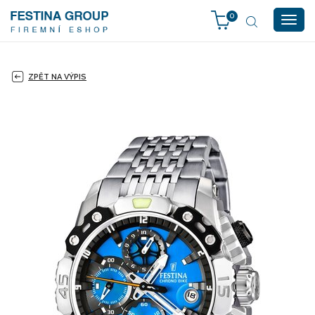
0
Togg
navig
ZPĚT NA VÝPIS