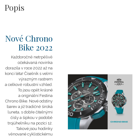
Popis
Nové Chrono
Bike 2022
Každoročně netrpělivě
očekávaná novinka
dorazila v roce 2022 až na
konci léta! Číselník s velmi
výrazným rastrem
a celkově robustní vzhled.
To jsou opět krásné
a originální Festina
Chrono Bike. Nové odstíny
barev a již tradičně široká
luneta, s dobře čitelnými
čísly a šipkou v podobě
trojúhelníku na pozici 12.
Takové jsou hodinky
věnované cyklistickému