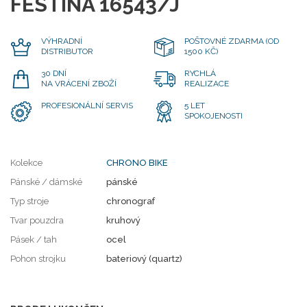
FESTINA 16543/J
VÝHRADNÍ
POŠTOVNÉ ZDARMA (OD
DISTRIBUTOR
1500 KČ)
30 DNÍ
RYCHLÁ
NA VRÁCENÍ ZBOŽÍ
REALIZACE
PROFESIONÁLNÍ SERVIS
5 LET
SPOKOJENOSTI
Kolekce
CHRONO BIKE
Pánské / dámské
pánské
Typ stroje
chronograf
Tvar pouzdra
kruhový
Pásek / tah
ocel
Pohon strojku
bateriový (quartz)