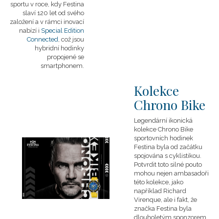
sportu v roce, kdy Festina
slaví 120 let od svého
založení a v rámci inovací
nabízí i
Special Edition
Connected
, což jsou
hybridní hodinky
propojené se
smartphonem.
Kolekce
Chrono Bike
Legendární ikonická
kolekce Chrono Bike
sportovních hodinek
Festina byla od začátku
spojována s cyklistikou.
Potvrdit toto silné pouto
mohou nejen ambasadoři
této kolekce, jako
například Richard
Virenque, ale i fakt, že
značka Festina byla
dlouholetým sponzorem