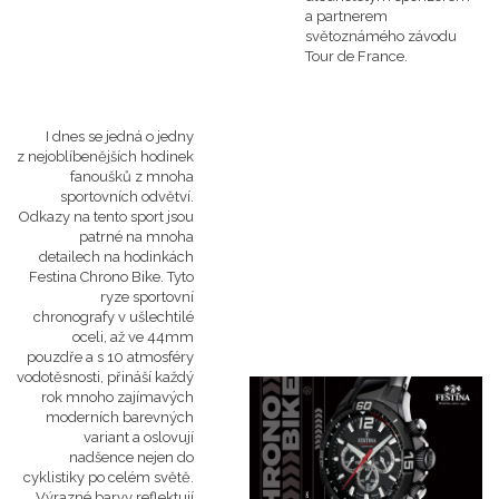
a partnerem
světoznámého závodu
Tour de France.
I dnes se jedná o jedny
z nejoblíbenějších hodinek
fanoušků z mnoha
sportovních odvětví.
Odkazy na tento sport jsou
patrné na mnoha
detailech na hodinkách
Festina Chrono Bike. Tyto
ryze sportovní
chronografy v ušlechtilé
oceli, až ve 44mm
pouzdře a s 10 atmosféry
vodotěsnosti, přináší každý
rok mnoho zajímavých
moderních barevných
variant a oslovují
nadšence nejen do
cyklistiky po celém světě.
Výrazné barvy reflektují