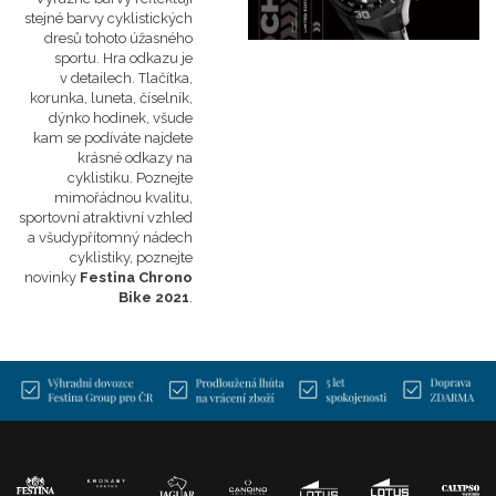
stejné barvy cyklistických
dresů tohoto úžasného
sportu. Hra odkazu je
v detailech. Tlačítka,
korunka, luneta, číselník,
dýnko hodinek, všude
kam se podíváte najdete
krásné odkazy na
cyklistiku. Poznejte
mimořádnou kvalitu,
sportovní atraktivní vzhled
a všudypřítomný nádech
cyklistiky, poznejte
novinky
Festina Chrono
Bike 2021
.