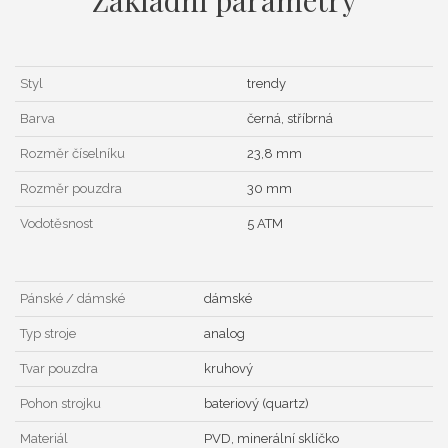
Styl
trendy
Barva
černá, stříbrná
Rozměr číselníku
23,8 mm
Rozměr pouzdra
30 mm
Vodotěsnost
5 ATM
Pánské / dámské
dámské
Typ stroje
analog
Tvar pouzdra
kruhový
Pohon strojku
bateriový (quartz)
Materiál
PVD, minerální sklíčko