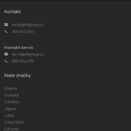
Kontakt
eshop@dtgroup.cz
466 615 080
Kontakt Servis
servis@dtgroup.cz
466 615 078
Naše značky
Festina
Kronaby
Candino
Jaguar
Lotus
Lotus Style
Calypso