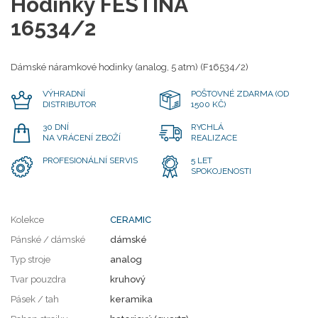
Hodinky FESTINA
16534/2
Dámské náramkové hodinky (analog, 5 atm) (F16534/2)
VÝHRADNÍ
POŠTOVNÉ ZDARMA (OD
DISTRIBUTOR
1500 KČ)
30 DNÍ
RYCHLÁ
NA VRÁCENÍ ZBOŽÍ
REALIZACE
PROFESIONÁLNÍ SERVIS
5 LET
SPOKOJENOSTI
Kolekce
CERAMIC
Pánské / dámské
dámské
Typ stroje
analog
Tvar pouzdra
kruhový
Pásek / tah
keramika