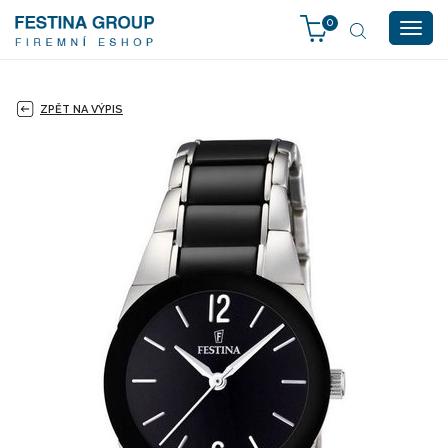
0
Togg
navig
ZPĚT NA VÝPIS