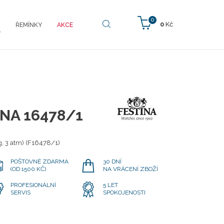
0
0
Kč
ŘEMÍNKY
AKCE
Y
INA 16478/1
, 3 atm) (F16478/1)
POŠTOVNÉ ZDARMA
30 DNÍ
(OD 1500 KČ)
NA VRÁCENÍ ZBOŽÍ
PROFESIONÁLNÍ
5 LET
SERVIS
SPOKOJENOSTI