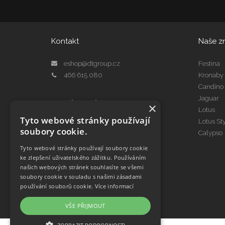
Kontakt
Naše z
eshop@dtgroup.cz
Festina
466 615 080
Kronaby
Candino
Jaguar
Kontakt Servis
×
Lotus
servis@dtgroup.cz
Tyto webové stránky používají
Lotus St
466 615 078
soubory cookie.
Calypso
Tyto webové stránky používají soubory cookie
ke zlepšení uživatelského zážitku. Používáním
našich webových stránek souhlasíte se všemi
soubory cookie v souladu s našimi zásadami
používání souborů cookie.
Více informací
VŠE PŘIJMOUT