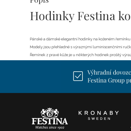
Hodinky Festina ko
Pánské a dámské elegantní hodinky na koženém řemínku 
Modely jsou přehledné s výraznými luminiscenčními ručka
Řemínek z pravé kůže je u některých hodinek prošitý výra