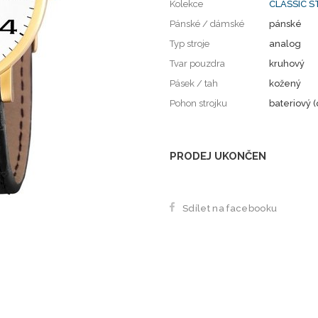
Kolekce
CLASSIC S
Pánské / dámské
pánské
Typ stroje
analog
Tvar pouzdra
kruhový
Pásek / tah
kožený
Pohon strojku
bateriový (
PRODEJ UKONČEN
Sdílet na facebooku