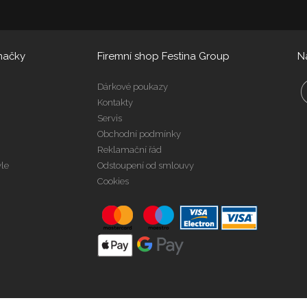
načky
Firemní shop Festina Group
N
Dárkové poukazy
Kontakty
Servis
Obchodní podmínky
Reklamační řád
yle
Odstoupení od smlouvy
Cookies