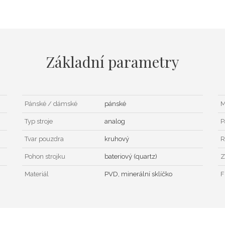
Základní parametry
Pánské / dámské
pánské
M
Typ stroje
analog
P
Tvar pouzdra
kruhový
R
Pohon strojku
bateriový (quartz)
Z
Materiál
PVD, minerální sklíčko
F