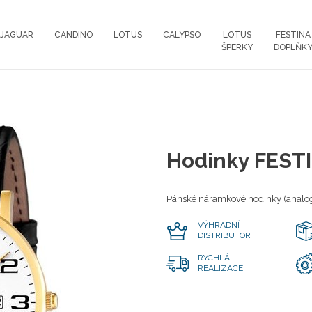
JAGUAR
CANDINO
LOTUS
CALYPSO
LOTUS
FESTINA
ŠPERKY
DOPLŇK
Hodinky FEST
Pánské náramkové hodinky (analog
VÝHRADNÍ
DISTRIBUTOR
RYCHLÁ
REALIZACE