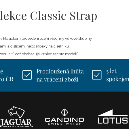
lekce Classic Strap
v klasickém provedení ocení všechny věkové skupiny.
mi a číslicemi nebo indexy na číselníku.
znou nití, což obohacuje vzhled těchto modelů.