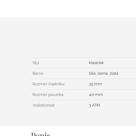
Styl
klasické
Barva
bílá, černá, zlatá
Rozměr číselníku
35 mm
Rozměr pouzdra
40 mm
Vodotěsnost
3 ATM
Popis