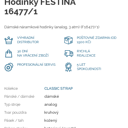
Hodinky FESTINA
16477/1
Dámské náramkové hodinky (analog, 3 atm) (F16477/1)
VÝHRADNÍ
POŠTOVNÉ ZDARMA (OD
DISTRIBUTOR
1500 KČ)
30 DNÍ
RYCHLÁ
NA VRÁCENÍ ZBOŽÍ
REALIZACE
PROFESIONÁLNÍ SERVIS
5 LET
SPOKOJENOSTI
Kolekce
CLASSIC STRAP
Pánské / dámské
dámské
Typ stroje
analog
Tvar pouzdra
kruhový
Pásek / tah
kožený