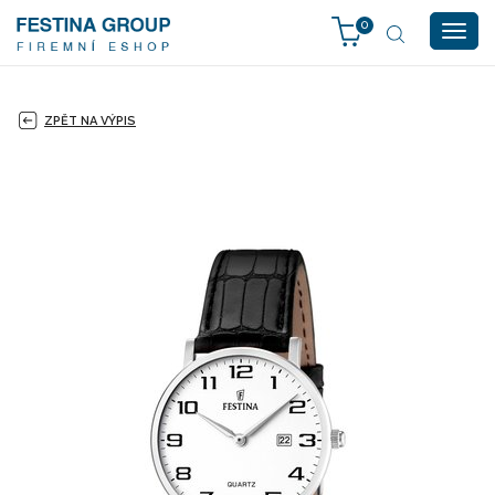
0
Togg
navig
ZPĚT NA VÝPIS