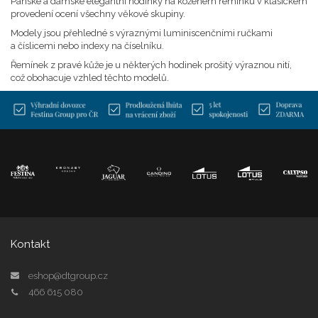
Pánské a dámské elegantní hodinky na koženém řemínku v klasickém
provedení ocení všechny věkové skupiny.
Modely jsou přehledné s výraznými luminiscenčními ručkami
a číslicemi nebo indexy na číselníku.
Řemínek z pravé kůže je u některých hodinek prošitý výraznou nití,
což obohacuje vzhled těchto modelů.
Kontakt
eshop@dtgroup.cz
466 615 080