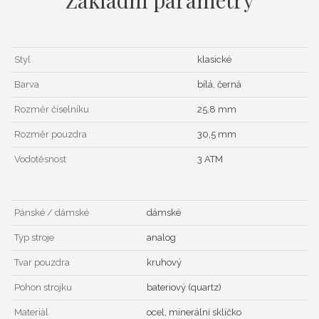
Styl
klasické
Barva
bílá, černá
Rozměr číselníku
25,8 mm
Rozměr pouzdra
30,5 mm
Vodotěsnost
3 ATM
Pánské / dámské
dámské
Typ stroje
analog
Tvar pouzdra
kruhový
Pohon strojku
bateriový (quartz)
Materiál
ocel, minerální sklíčko