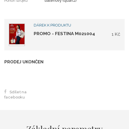
Pohon strojku
bateriový (quartz)
DÁREK K PRODUKTU
PROMO - FESTINA M021004
1 Kč
PRODEJ UKONČEN
Sdílet na
facebooku
Základní parametry