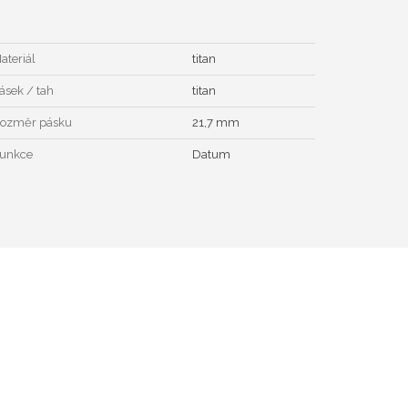
ateriál
titan
ásek / tah
titan
ozměr pásku
21,7 mm
unkce
Datum