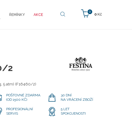
0
0
Kč
ŘEMÍNKY
AKCE
Y
0/2
, 5 atm) (F16460/2)
POŠTOVNÉ ZDARMA
30 DNÍ
(OD 1500 KČ)
NA VRÁCENÍ ZBOŽÍ
PROFESIONÁLNÍ
5 LET
SERVIS
SPOKOJENOSTI