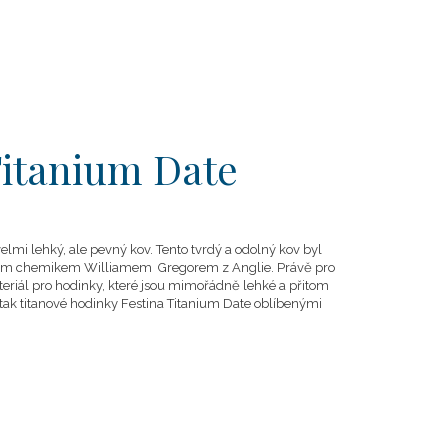
Titanium Date
, velmi lehký, ale pevný kov. Tento tvrdý a odolný kov byl
ým chemikem Williamem Gregorem z Anglie. Právě pro
materiál pro hodinky, které jsou mimořádně lehké a přitom
tak titanové hodinky Festina Titanium Date oblíbenými