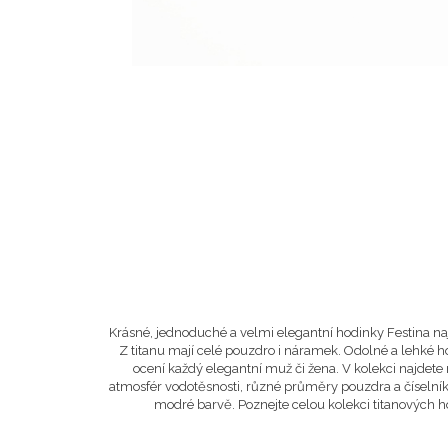
Krásné, jednoduché a velmi elegantní hodinky Festina naj
Z titanu mají celé pouzdro i náramek. Odolné a lehké 
ocení každý elegantní muž či žena. V kolekci najdete
atmosfér vodotěsnosti, různé průměry pouzdra a číselník
modré barvě. Poznejte celou kolekci titanových h