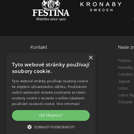
Kontakt
Naše z
×
eshop@dtgroup.cz
Festina
Tyto webové stránky používají
466 615 080
Kronaby
soubory cookie.
Candino
Tyto webové stránky používají soubory cookie
Jaguar
Kontakt Servis
ke zlepšení uživatelského zážitku. Používáním
Lotus
servis@dtgroup.cz
našich webových stránek souhlasíte se všemi
Lotus St
466 615 078
soubory cookie v souladu s našimi zásadami
Calypso
používání souborů cookie.
Více informací
VŠE PŘIJMOUT
ZOBRAZIT PODROBNOSTI