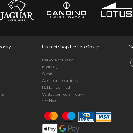
načky
Firemní shop Festina Group
N
Dárkové poukazy
Kontakty
Servis
Obchodní podmínky
Reklamační řád
yle
Odstoupení od smlouvy
Cookies