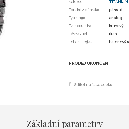
Kolekce
TITANIUM
Pánské / dámské
pánské
Typ stroje
analog
Tvar pouzdra
kruhový
Pásek / tah
titan
Pohon strojku
bateriový (
PRODEJ UKONČEN
Sdílet na facebooku
Základní parametry