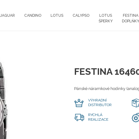
JAGUAR
CANDINO
LOTUS
CALYPSO
LOTUS
FESTINA
ŠPERKY
DOPLŇK
FESTINA 1646
Pánské náramkové hodinky (analog
VÝHRADNÍ
DISTRIBUTOR
RYCHLÁ
REALIZACE