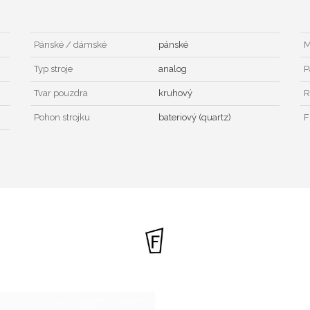
Pánské / dámské
pánské
M
Typ stroje
analog
P
Tvar pouzdra
kruhový
R
Pohon strojku
bateriový (quartz)
F