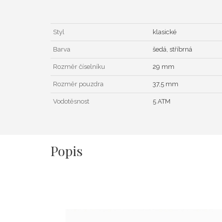
Styl
klasické
Barva
šedá, stříbrná
Rozměr číselníku
29 mm
Rozměr pouzdra
37,5 mm
Vodotěsnost
5 ATM
Popis