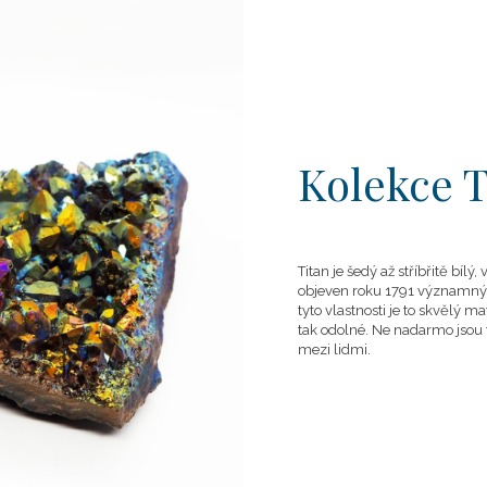
Kolekce 
Titan
je šedý až stříbřitě bílý
objeven roku 1791 významn
tyto vlastnosti je to skvělý 
tak odolné. Ne nadarmo jsou 
mezi lidmi.