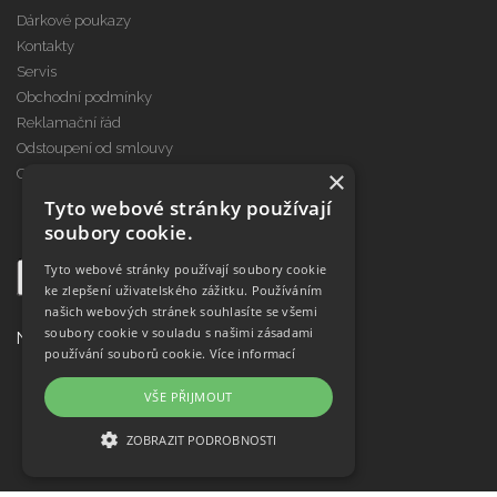
Dárkové poukazy
Kontakty
Servis
Obchodní podmínky
Reklamační řád
Odstoupení od smlouvy
×
Cookies
Tyto webové stránky používají
soubory cookie.
Tyto webové stránky používají soubory cookie
ke zlepšení uživatelského zážitku. Používáním
našich webových stránek souhlasíte se všemi
soubory cookie v souladu s našimi zásadami
Najdete nás na
používání souborů cookie.
Více informací
VŠE PŘIJMOUT
ZOBRAZIT PODROBNOSTI
NEZBYTNĚ NUTNÉ SOUBORY