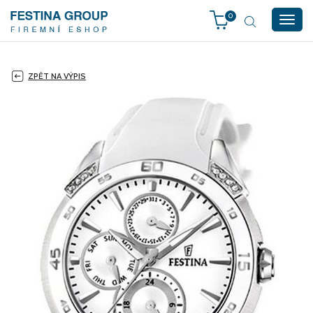
0
Togg
navig
ZPĚT NA VÝPIS