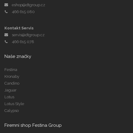
eshop@dtgroup.cz
466 615 080
Kontakt Servis
servis@dtgroup.cz
466 615 078
Naše značky
Festina
Kronaby
Candino
Jaguar
Lotus
Lotus Style
Calypso
Firemní shop Festina Group