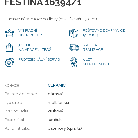
FESTINA 16394/1
Dámské náramkové hodinky (multifunkční, 3 atm)
VÝHRADNÍ
POŠTOVNÉ ZDARMA (OD
DISTRIBUTOR
1500 KČ)
30 DNÍ
RYCHLÁ
NA VRÁCENÍ ZBOŽÍ
REALIZACE
PROFESIONÁLNÍ SERVIS
5 LET
SPOKOJENOSTI
Kolekce
CERAMIC
Pánské / dámské
dámské
Typ stroje
multifunkční
Tvar pouzdra
kruhový
Pásek / tah
kaučuk
Pohon strojku
bateriový (quartz)