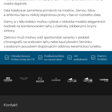
módní doplněk.
Celá kolekce je zaměřena primárně na modrou, černou, bílou
a stříbrnou barvu někdy doplněnou prvky v barvě růžového zlata.
Dámy si v této kolekci mohou vybírat z několika modelů elegantních
hodinek na kombinovaném tahu s číselníky zdobenými čirými
zirkony.
Zatímco muži mohou volit sportovnější variantu v podobě
chronografů na ocelovém tahu nebo kaučukovém řemínku
s ocelovým pouzdrem disponujícím odolnou keramickou lunetou.
Kontakt