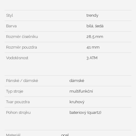
Styl
trendy
Barva
bílá, šedá
Rozměr číselníku
28,5 mm
Rozměr pouzdra
41 mm
Vodotěsnost
3 ATM
Pánské / dámské
dámské
Typ stroje
multifunkční
Tvar pouzdra
kruhový
Pohon strojku
bateriový (quartz)
Materiál
ocel