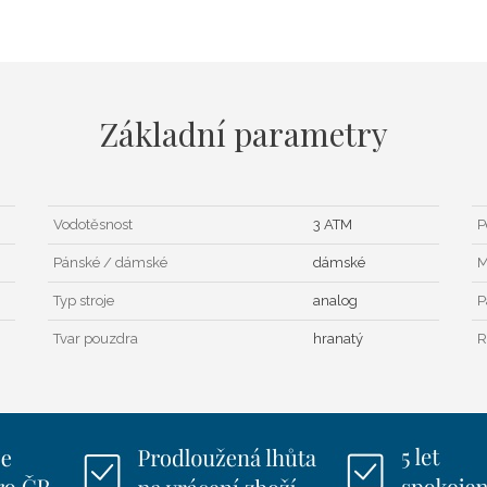
Základní parametry
Vodotěsnost
3 ATM
P
Pánské / dámské
dámské
M
Typ stroje
analog
P
Tvar pouzdra
hranatý
R