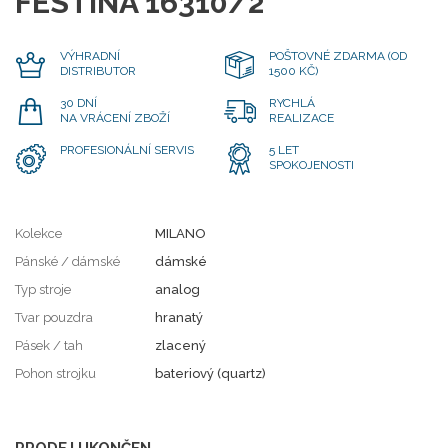
FESTINA 16310/2
VÝHRADNÍ
POŠTOVNÉ ZDARMA (OD
DISTRIBUTOR
1500 KČ)
30 DNÍ
RYCHLÁ
NA VRÁCENÍ ZBOŽÍ
REALIZACE
PROFESIONÁLNÍ SERVIS
5 LET
SPOKOJENOSTI
Kolekce
MILANO
Pánské / dámské
dámské
Typ stroje
analog
Tvar pouzdra
hranatý
Pásek / tah
zlacený
Pohon strojku
bateriový (quartz)