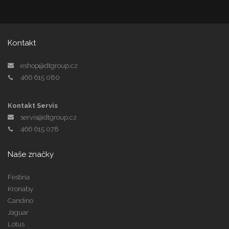
Kontakt
eshop@dtgroup.cz
466 615 080
Kontakt Servis
servis@dtgroup.cz
466 615 078
Naše značky
Festina
Kronaby
Candino
Jaguar
Lotus